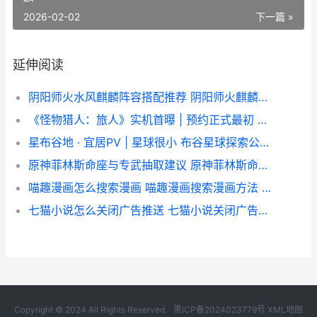
2026-02-02
下一篇 »
延伸阅读
阴阳师火水风麒麟阵容搭配推荐 阴阳师火麒麟打哪个小麒麟
《怪物猎人：旅人》实机首曝 | 预约正式最初 怪物猎人旅人什么时候公测
星布谷地 · 宜居PV | 星球很小 布谷星球探索公园门票
原神菲林斯命座与专武抽取建议 原神菲林斯命座效果
喵趣漫画怎么搜索漫画 喵趣漫画搜索漫画方法 喵趣游戏
七猫小说怎么关闭广告推送 七猫小说关闭广告推送方法 七猫小说怎么关闭眼动翻页模式
Copyright © 2024 All Rights Reserved.
黑ICP备2024023779号
XML地图