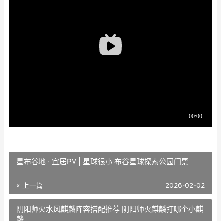
星布谷地 · 宜居PV | 星球很小 布谷星球探索公园门票
« 上一篇
2026-02-02
阴阳师火水风麒麟阵容搭配推荐 阴阳师火麒麟打哪个小麒
麟