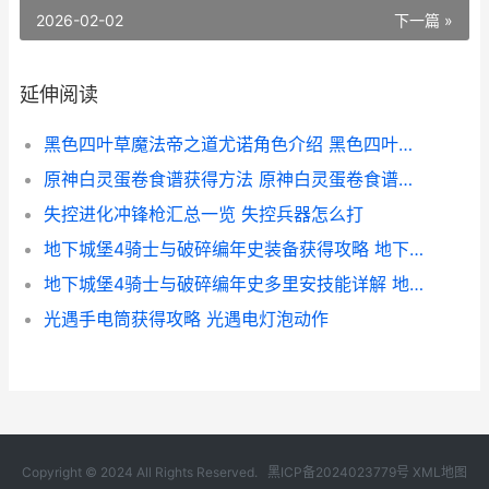
2026-02-02
下一篇 »
延伸阅读
黑色四叶草魔法帝之道尤诺角色介绍 黑色四叶草魔法帝之剑
原神白灵蛋卷食谱获得方法 原神白灵蛋卷食谱如何获得
失控进化冲锋枪汇总一览 失控兵器怎么打
地下城堡4骑士与破碎编年史装备获得攻略 地下城堡4骑士之墓幽灵攻略图文详解
地下城堡4骑士与破碎编年史多里安技能详解 地下城堡4骑士与破碎编年史阵容推荐
光遇手电筒获得攻略 光遇电灯泡动作
Copyright © 2024 All Rights Reserved.
黑ICP备2024023779号
XML地图