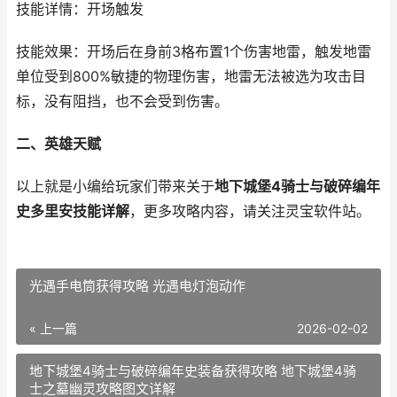
技能详情：开场触发
技能效果：开场后在身前3格布置1个伤害地雷，触发地雷
单位受到800%敏捷的物理伤害，地雷无法被选为攻击目
标，没有阻挡，也不会受到伤害。
二、英雄天赋
以上就是小编给玩家们带来关于
地下城堡4骑士与破碎编年
史多里安技能详解
，更多攻略内容，请关注灵宝软件站。
光遇手电筒获得攻略 光遇电灯泡动作
« 上一篇
2026-02-02
地下城堡4骑士与破碎编年史装备获得攻略 地下城堡4骑
士之墓幽灵攻略图文详解