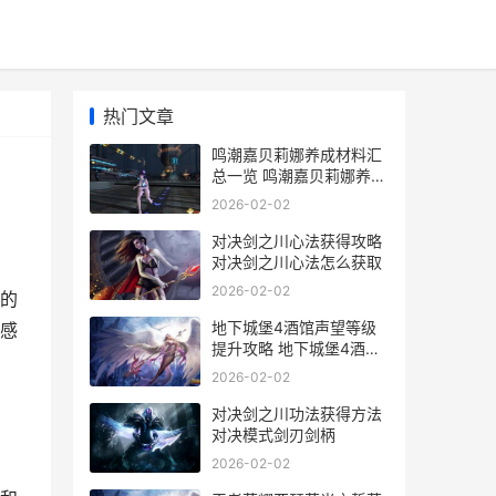
热门文章
鸣潮嘉贝莉娜养成材料汇
总一览 鸣潮嘉贝莉娜养成
材料
2026-02-02
对决剑之川心法获得攻略
对决剑之川心法怎么获取
2026-02-02
的
地下城堡4酒馆声望等级
感
提升攻略 地下城堡4酒馆
多少级会出70资质的
2026-02-02
对决剑之川功法获得方法
对决模式剑刃剑柄
2026-02-02