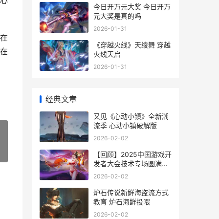
心
今日开万元大奖 今日开万
元大奖是真的吗
2026-01-31
在
《穿越火线》天绫舞 穿越
在
火线天启
2026-01-31
经典文章
又见《心动小镇》全新潮
流季 心动小镇破解版
2026-02-02
»
【回顾】2025中国游戏开
发者大会技术专场圆满落
幕 china 2025
2026-02-02
炉石传说新鲜海盗流方式
教育 炉石海鲜投喂
2026-02-02