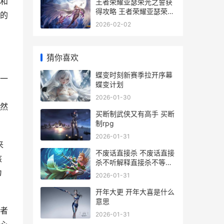
和
王者荣耀亚瑟荣光之誓获
得攻略 王者荣耀亚瑟荣光
的
之誓怎么获得
2026-02-02
猜你喜欢
蝶变时刻新赛季拉开序幕
一
蝶变计划
，
2026-01-30
然
买断制武侠又有高手 买断
制rpg
2026-01-31
来
不废话直接杀 不废话直接
核
杀不听解释直接杀不等说
话直接杀
为
2026-01-31
开年大更 开年大喜是什么
意思
者
2026-01-31