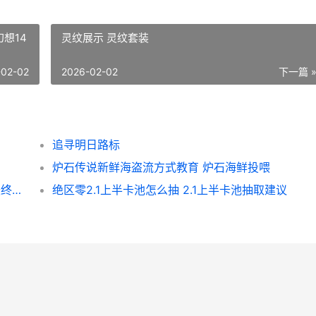
想14
灵纹展示 灵纹套装
-02-02
2026-02-02
下一篇 
追寻明日路标
炉石传说新鲜海盗流方式教育 炉石海鲜投喂
《最终幻想14》国服7.3版本新鲜曝光来啦 最终幻想14时长充值
绝区零2.1上半卡池怎么抽 2.1上半卡池抽取建议