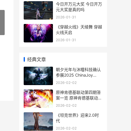
今日开万元大奖 今日开万
元大奖是真的吗
2026-01-31
《穿越火线》天绫舞 穿越
»
火线天启
2026-01-31
经典文章
朝夕光年与沐瞳科技确认
参展2025 ChinaJoy
BTOC互动娱乐馆 朝夕光
2026-02-02
年与沐瞳谁厉害
原神肯德基联动第四期答
案一览 原神肯德基联动名
片
2026-02-02
《坦克世界》迎来2.0时
代
2026-02-02