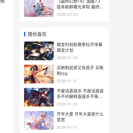
很
《最终幻想14》国服7.3
版本新鲜曝光来啦 最终幻
想14时长充值
2026-02-02
猜你喜欢
蝶变时刻新赛季拉开序幕
蝶变计划
2026-01-30
买断制武侠又有高手 买断
制rpg
2026-01-31
不废话直接杀 不废话直接
杀不听解释直接杀不等说
话直接杀
2026-01-31
开年大更 开年大喜是什么
意思
2026-01-31