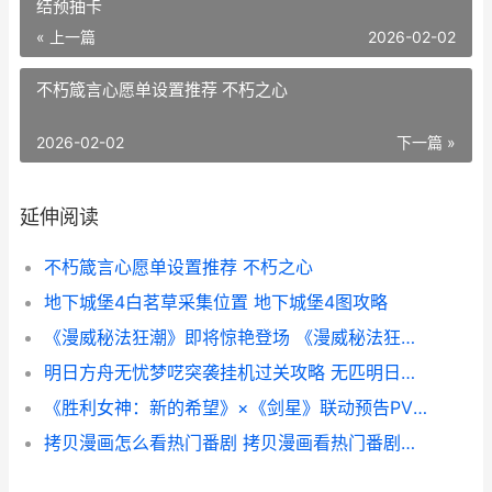
结预抽卡
« 上一篇
2026-02-02
不朽箴言心愿单设置推荐 不朽之心
2026-02-02
下一篇 »
延伸阅读
不朽箴言心愿单设置推荐 不朽之心
地下城堡4白茗草采集位置 地下城堡4图攻略
《漫威秘法狂潮》即将惊艳登场 《漫威秘法狂潮》梦境集结预抽卡
明日方舟无忧梦呓突袭挂机过关攻略 无匹明日方舟
《胜利女神：新的希望》×《剑星》联动预告PV 胜利女神新的希望什么时候开服
拷贝漫画怎么看热门番剧 拷贝漫画看热门番剧方法 拷贝漫画怎么看最新漫画