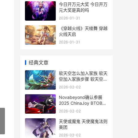
今日开万元大奖 今日开万
元大奖是真的吗
2026-01-31
《穿越火线》天绫舞 穿越
火线天启
2026-01-31
经典文章
软天空怎么加入家族 软天
空加入家族步骤 软天空怎
么登陆
2026-02-02
Novabeyond确认参展
2025 ChinaJoy BTOB
nova instance-action
2026-02-02
天使或魔鬼 天使魔鬼法则
美团
»
2026-02-02