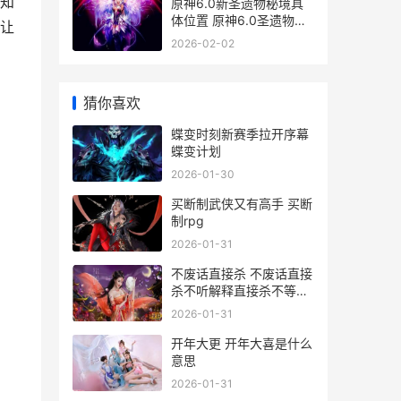
知
原神6.0新圣遗物秘境具
体位置 原神6.0圣遗物狗
让
粮采集点
2026-02-02
猜你喜欢
蝶变时刻新赛季拉开序幕
蝶变计划
2026-01-30
买断制武侠又有高手 买断
制rpg
2026-01-31
不废话直接杀 不废话直接
杀不听解释直接杀不等说
话直接杀
2026-01-31
开年大更 开年大喜是什么
意思
2026-01-31