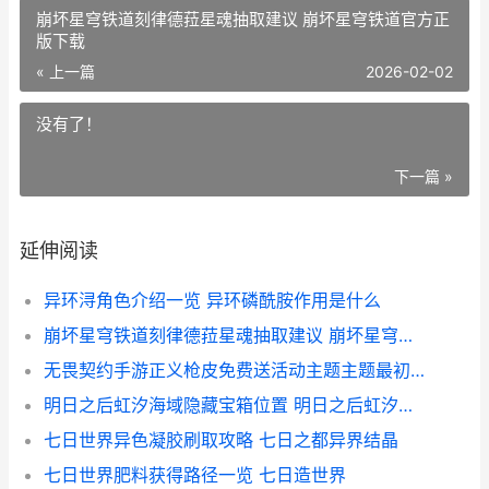
崩坏星穹铁道刻律德菈星魂抽取建议 崩坏星穹铁道官方正
版下载
« 上一篇
2026-02-02
没有了！
下一篇 »
延伸阅读
异环浔角色介绍一览 异环磷酰胺作用是什么
崩坏星穹铁道刻律德菈星魂抽取建议 崩坏星穹铁道官方正版下载
无畏契约手游正义枪皮免费送活动主题主题最初 无畏契约手游正式服什么时候上线
明日之后虹汐海域隐藏宝箱位置 明日之后虹汐海域奇遇任务
七日世界异色凝胶刷取攻略 七日之都异界结晶
七日世界肥料获得路径一览 七日造世界