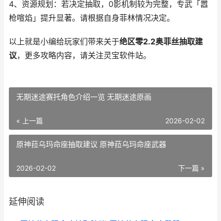
4、资源规划：若决定抽取，0影机制较为完整，专武「嚣
枪喧焰」提升显著。请根据自身菲林情况决定。
以上就是小编给玩家们带来关于
绝区零2.2奥菲丝抽取建
议
，更多攻略内容，请关注灵宝软件站。
无期迷途赛托角色介绍一览 无期迷途原画
« 上一篇
2026-02-02
原神菈乌玛命座抽取建议 原神菈乌玛命座武器
2026-02-02
下一篇 »
延伸阅读