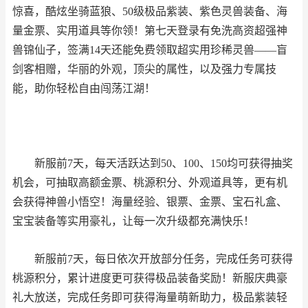
惊喜，酷炫坐骑蓝狼、50级极品紫装、紫色灵兽装备、海
量金票、实用道具等你领！第七天登录有免洗高资超强神
兽锦仙子，签满14天还能免费领取超实用珍稀灵兽——盲
剑客相赠，华丽的外观，顶尖的属性，以及强力专属技
能，助你轻松自由闯荡江湖！
新服前7天，每天活跃达到50、100、150均可获得抽奖
机会，可抽取高额金票、桃源积分、外观道具等，更有机
会获得神兽小悟空！海量经验、银票、金票、宝石礼盒、
宝宝装备等实用豪礼，让每一次升级都充满快乐！
新服前7天，每日依次开放部分任务，完成任务可获得
桃源积分，累计进度更可获得极品装备奖励！新服庆典豪
礼大放送，完成任务即可获得海量萌新助力，极品紫装轻