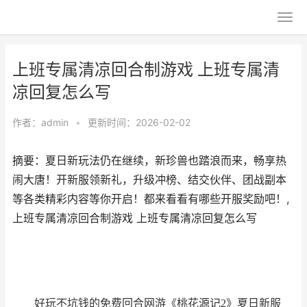
上班专属清凉回合制游戏 上班专属清
凉回复怎么写
作者：
admin
•
更新时间：2026-02-02
摘要：夏日新玩法仍在继续，新珍兽也踏浪而来，畅享热
闹大唐！开新服领新礼，升级冲榜、结交伙伴、团战副本
等各类精彩内容等你开启！都来看看有哪些开服奖励吧！,
上班专属清凉回合制游戏 上班专属清凉回复怎么写
好玩不坑钱的免费回合网游《桃花源记2》夏日新服