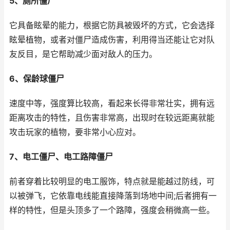
5、厕所僵尸
它具备眩晕的能力，根据它防具被毁坏的方式，它会选择
眩晕植物，或者对僵尸造成伤害，利用得当还能让它对队
友反目，是它帮助减少面对敌人的压力。
6、保龄球僵尸
速度中等，强度算比较高，看起来长得非常壮实，拥有远
距离攻击的特性，且伤害非常高，出现时在较远距离就能
攻击玩家的植物，要非常小心应对。
7、电工僵尸、电工路障僵尸
前者穿着比较明显的电工服饰，特点就是能越过防线，可
以被弹飞，它依靠电线能直接降落到场地中间;后者拥有一
样的特性，但是头顶多了一个路障，强度会稍微高一些。