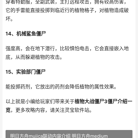
穿着特勤服，全副武装，主打远程攻击，拥有较高伤害，
它的手雷能直接投掷到临近行的植物格子，对植物造成破
坏。
14、机械鲨鱼僵尸
强度高，会在地下潜行，比较惧怕电击，它会直接嵌入地
底，从而躲避植物的攻击。
15、实验部门僵尸
能投掷药剂，它放出的药剂会降低植物的属性效果。
以上就是小编给玩家们带来关于
植物大战僵尸3僵尸介绍一
览
，更多攻略内容，请关注灵宝软件站。
明日方舟mujica联动内容介绍 明日方舟medium