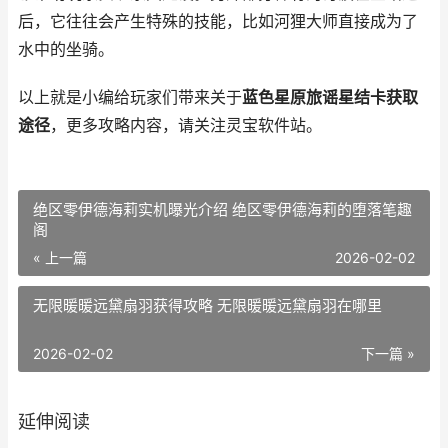
后，它往往会产生特殊的技能，比如河狸大师直接成为了
水中的坐骑。
以上就是小编给玩家们带来关于
蓝色星原旅谣星结卡获取
途径
，更多攻略内容，请关注灵宝软件站。
绝区零伊德海莉实机曝光介绍 绝区零伊德海莉的堕落笔趣
阁
« 上一篇
2026-02-02
无限暖暖远黛扇羽获得攻略 无限暖暖远黛扇羽在哪里
2026-02-02
下一篇 »
延伸阅读