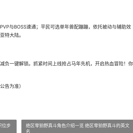
VP与BOSS速通；平民可选单年兽配蹦蹦，依托被动与辅助效
亚特大陆。
减负一键解锁。抓紧时间上线抢占马年先机，开启热血冒险！你
公告为准）
职位步
绝区零狛野真斗角色介绍一览 绝区零狛野真斗的英文
名