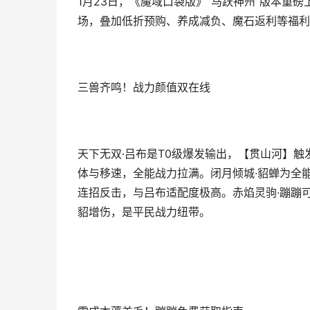
1月23日，《魔域口袋版》“马跃神州”版本重
场，叠加低折预购、养成减负、魔石返利等福利
三兽齐鸣！战力颜值双在线
天下无双·吕布是T0级爆发输出，【贯山河】触发
体与移速，全能战力拉满。闭月倾城·貂蝉为全
连招反击，与吕布适配度极高。赤焰灵驹·蹦蹦
貂增伤，是平民战力纽带。