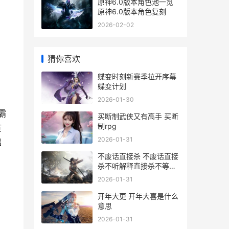
原神6.0版本角色池一览
原神6.0版本角色复刻
2026-02-02
猜你喜欢
蝶变时刻新赛季拉开序幕
蝶变计划
2026-01-30
霸
买断制武侠又有高手 买断
制rpg
疫
2026-01-31
吕
不废话直接杀 不废话直接
杀不听解释直接杀不等说
话直接杀
2026-01-31
开年大更 开年大喜是什么
意思
2026-01-31