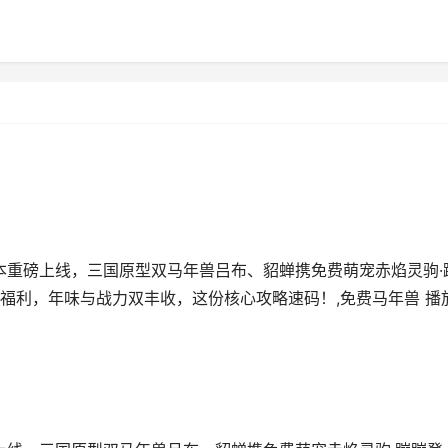
版本重磅上线，三国原型双马年兽吕布、貂蝉携免费萌宠赤焰灵驹·
福利，年味与战力双丰收，这份核心攻略速码！,免费马年兽 播