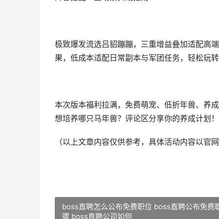
极致爆发流选吕貂蹦蹦，三重增益叠加适配高端P
果，低成本适配日常副本与军团任务，轻松玩转
本次版本福利拉满，免费萌宠、低折年兽、养成
想培养哪只马年兽？评论区分享你的养成计划！
（以上文章内容仅供参考，具体活动内容以官网
boss直聘怎么公布免费职位 boss直聘公布免费
骤 boss直聘公司如何