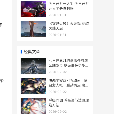
今日开万元大奖 今日开万
元大奖是真的吗
2026-01-31
《穿越火线》天绫舞 穿越
率
火线天启
2026-01-31
经典文章
七日世界灯塔诡事任务怎
么触发 灯塔诡事任务步骤
一览
2026-02-02
决战平安京×TV动画「夏
P
目友人帐」联动再启 决
战!平安京攻略
2026-02-02
呼吸同调 呼吸调节法原理
及方法
2026-02-02