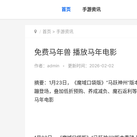
首页
手游资讯
首页
>
手游资讯
免费马年兽 播放马年电影
作者：
admin
•
更新时间：2026-02-02
摘要：1月23日，《魔域口袋版》“马跃神州”
蹦登场，叠加低折预购、养成减负、魔石返利等
马年电影