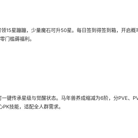
即可领15星蹦蹦，少量魔石可升50星。每日签到得签到箱，开启概
零门槛薅福利。
可一键传承星级与觉醒状态。马年兽养成缩减为6阶，分PVE、PV
心PK技能，适配全人群需求。