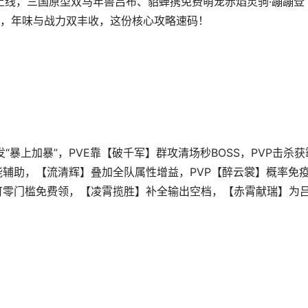
磅上线，三国原型双马年兽吕布、貂蝉携免费萌宠赤焰灵驹·蹦蹦登
，年味与战力双丰收，这份核心攻略速码！
“暴上加暴”，PVE靠【破千军】群攻清场秒BOSS，PVP击杀获
能辅助，【流清辉】叠加全队属性增益，PVP【醉云裳】概率免
可零门槛免费领，【凌霄揽胜】补全输出空档，【赤霄献瑞】为