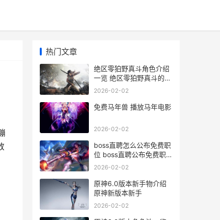
热门文章
绝区零狛野真斗角色介绍
一览 绝区零狛野真斗的英
文名
2026-02-02
免费马年兽 播放马年电影
2026-02-02
蹦
boss直聘怎么公布免费职
放
位 boss直聘公布免费职
位步骤 boss直聘公司如
2026-02-02
何
原神6.0版本新手物介绍
原神新版本新手
2026-02-02