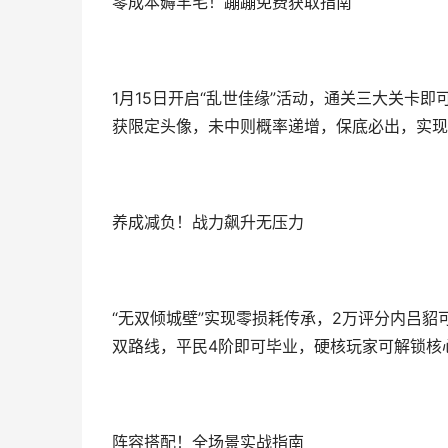
零成本薅羊毛！蹦蹦免费获取指南
1月15日开启“乱世佳缘”活动，通关三大关卡
获限定头像，未中则概率递增，保底必出，实现
养成减负！战力飙升无压力
“无双倾城壁”实现零损耗传承，2万评分内吕貂
双路线，平民4阶即可毕业，硬核玩家可解锁核
阵容搭配！全场景实战指南