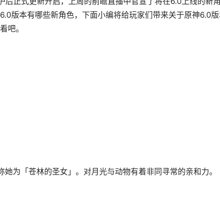
护后正式更新开启，上周的前瞻直播中官宣了将在6.0上线的新
.0版本有哪些新角色，下面小编将给玩家们带来关于原神6.0版
看吧。
称她为「苍林的圣女」。对月光与动物有着非同寻常的亲和力。