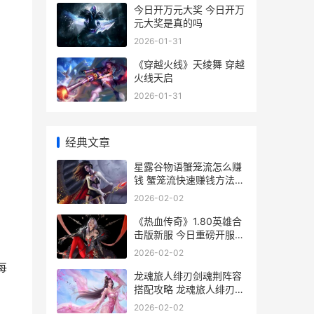
今日开万元大奖 今日开万
元大奖是真的吗
2026-01-31
《穿越火线》天绫舞 穿越
火线天启
2026-01-31
经典文章
星露谷物语蟹笼流怎么赚
钱 蟹笼流快速赚钱方法
星露谷物语蟹笼怎么放诱
2026-02-02
饵
《热血传奇》1.80英雄合
击版新服 今日重磅开服
《热血传奇》1.76版本
2026-02-02
每
龙魂旅人绯刃剑魂荆阵容
搭配攻略 龙魂旅人绯刃剑
魂
2026-02-02