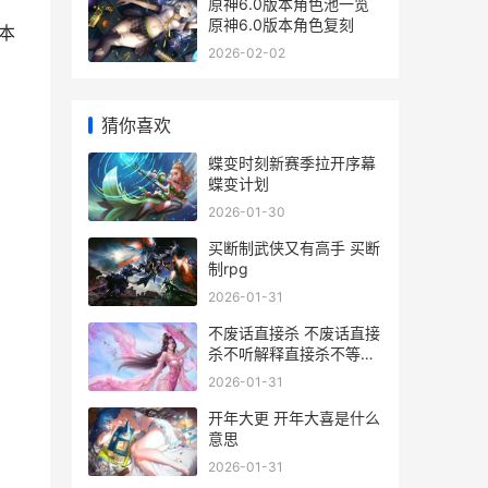
角
原神6.0版本角色池一览
原神6.0版本角色复刻
本
2026-02-02
猜你喜欢
蝶变时刻新赛季拉开序幕
蝶变计划
2026-01-30
买断制武侠又有高手 买断
制rpg
2026-01-31
不废话直接杀 不废话直接
杀不听解释直接杀不等说
话直接杀
2026-01-31
开年大更 开年大喜是什么
意思
2026-01-31