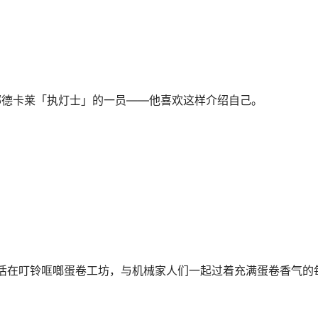
，挪德卡莱「执灯士」的一员——他喜欢这样介绍自己。
活在叮铃哐啷蛋卷工坊，与机械家人们一起过着充满蛋卷香气的