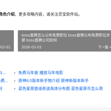
新角色介绍
，更多攻略内容，请关注灵宝软件站。
boss直聘怎么公布免费职位 boss直聘公布免费职位步
骤 boss直聘公司如何
-02-02
2026-02-02
下一篇 
绝区零狛野真斗角色介绍一览 绝区零狛野真斗的英文名
免费马年兽 播放马年电影
boss直聘怎么公布免费职位 boss直聘公布免费职位步骤 boss直聘公司如何
原神6.0版本新手物介绍 原神新版本新手
刻
蓝色星原旅谣奇波具体分布图 蓝色星原币怎么用