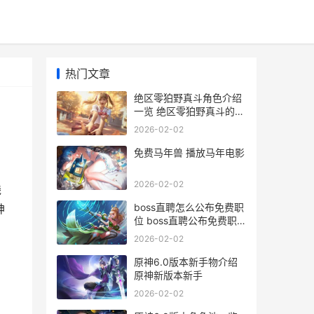
热门文章
绝区零狛野真斗角色介绍
一览 绝区零狛野真斗的英
文名
2026-02-02
免费马年兽 播放马年电影
2026-02-02
线
boss直聘怎么公布免费职
神
位 boss直聘公布免费职
位步骤 boss直聘公司如
2026-02-02
何
原神6.0版本新手物介绍
原神新版本新手
2026-02-02