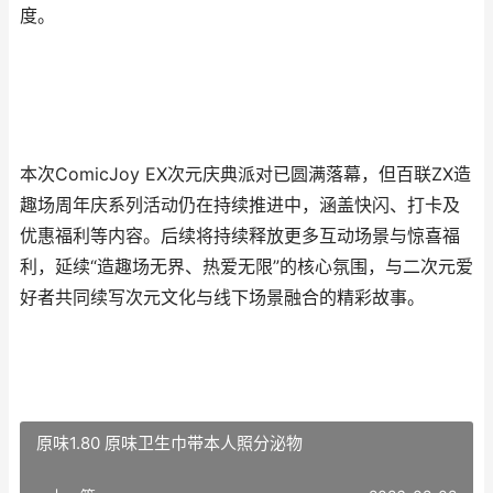
度。
本次ComicJoy EX次元庆典派对已圆满落幕，但百联ZX造
趣场周年庆系列活动仍在持续推进中，涵盖快闪、打卡及
优惠福利等内容。后续将持续释放更多互动场景与惊喜福
利，延续“造趣场无界、热爱无限”的核心氛围，与二次元爱
好者共同续写次元文化与线下场景融合的精彩故事。
原味1.80 原味卫生巾带本人照分泌物