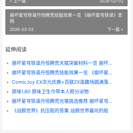
« 上一篇
2026-02-02
崩坏星穹铁道丹恒腾荒技能效果一览 《崩坏星穹铁道》官
网
2026-02-02
下一篇 »
延伸阅读
崩坏星穹铁道丹恒腾荒天赋突破材料一览 崩坏星穹铁道丹恒
崩坏星穹铁道丹恒腾荒技能效果一览 《崩坏星穹铁道》官网
ComicJoy EX次元庆典×百联ZX造趣场圆满落幕 嘣次元什么时候出
原味1.80 原味卫生巾带本人照分泌物
崩坏星穹铁道丹恒腾荒光锥挑选推荐 崩坏星穹铁道丹恒腾荒免费送
《战舰世界》抗压船的答案 战舰世界最坑的船