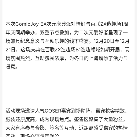
本次ComicJoy EX次元庆典派对恰好与百联ZX造趣场1周
年庆同期举办，双重节点叠加，为二次元爱好者呈现了一
场兼具纪念意义与互动乐趣的线下盛宴。12月20日至12月
21日，这场庆典在百联ZX造趣场B1造趣领域如期开展，现
场氛围热烈，互动氛围浓厚，为冬日的上海增添了活力与
暖意。
活动现场邀请人气COSER嘉宾到场助阵，嘉宾妆容精致、
服装还原度高，成为现场焦点。签售区聚集了大量粉丝，
大家有序参与合影、签名等互动，近距离感受嘉宾的热情
互动，现场交流氛围融洽。