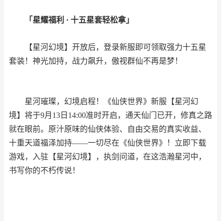
「星耀福利 · 十五星套轻松拿」
【星河幻境】开放后，登录新服即可领取强力十五星
套装！神光加持，战力飙升，傲视群仙不再是梦！
星河璀璨，幻境启程！《仙侠世界》新服【星河幻
境】将于9月13日14:00准时开启，通天仙门已开，修真之路
就在眼前。原汁原味的仙侠体验、自由交易的真实收益、
十重天道福泽加持——一切尽在《仙侠世界》！立即下载
游戏，入驻【星河幻境】，执剑问道，在这浩瀚星河中，
书写你的不朽传说！