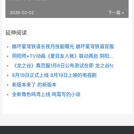
2026-02-02
下一篇 »
延伸阅读
崩坏星穹铁道长夜月技能曝光 崩坏星穹铁道官服
阴阳师×TV动画《夏目友人帐》联动再启 阴阳师动画合集
《龙之谷》典范服1月6日公布测试在即 龙之谷fc
8月19日正式上线 8月19日上映的电视剧
新版本来了 的新版本
全新角色鸣鸢上线 鸣鸾写的小说