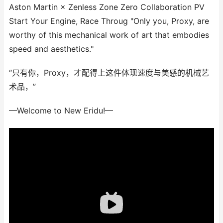
Aston Martin × Zenless Zone Zero Collaboration PV
Start Your Engine, Race Throug "Only you, Proxy, are
worthy of this mechanical work of art that embodies
speed and aesthetics."
“只有你，Proxy，才配得上这件体现速度与美感的机械艺
术品，”
—Welcome to New Eridu!—