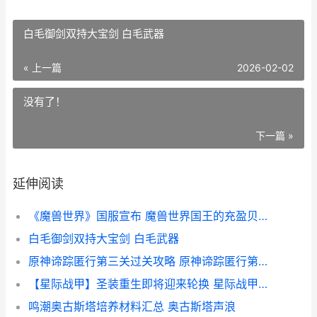
白毛御剑双持大宝剑 白毛武器
« 上一篇
2026-02-02
没有了！
下一篇 »
延伸阅读
《魔兽世界》国服宣布 魔兽世界国王的充盈贝壳在哪
白毛御剑双持大宝剑 白毛武器
原神谛踪匿行第三关过关攻略 原神谛踪匿行第二关
【星际战甲】圣装重生即将迎来轮换 星际战甲圣剑
鸣潮奥古斯塔培养材料汇总 奥古斯塔声浪