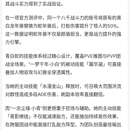
其战斗实力得到了实战验证。
在一项官方测评中，同一个八千战斗力的账号将原有的黑
白龙年兽替换为蛇年兽后，打桩伤害提升了惊人的50%。
这一数据证明蛇年兽不仅是颜值担当，更是战力提升的强
力引擎。
青白蛇的技能体系经过精心设计，覆盖PVE推图与PVP团
战全场景。“一梦千年·小白”的被动技能「霜华凝」可直接
叠加人物双攻与幻兽全穿透属性。
当她的主动技能「水漫金山」释放时，可召唤大范围洪流
对群怪造成多段AOE伤害，刷副本效率直接翻倍。
而“一念尘缘·小青”则更侧重于控场与辅助。她的主动技能
「青影缭绕」不仅能减速敌方，还能施加持续易伤效果，
在跨服团战中能直接打乱敌方阵型，为团队创造最佳输出