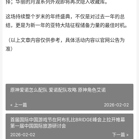
择；华丽的月渡系列外观即将再次隐入收藏库。
这场持续整个岁末的年终盛典，不仅是对过去一年的总
结，更是为新一年的亚特大陆征程储备力量的最佳时机。
（以上文章内容仅供参考，具体活动内容以官网公告为
准）
原神爱诺怎么配队 爱诺配队攻略 原神角色艾诺
« 上一篇
2026-02-02
首届国际中国游戏节在阿布扎比BRIDGE峰会上拉开帷幕
第一届中国国际旅游研讨会
2026-02-02
下一篇 »