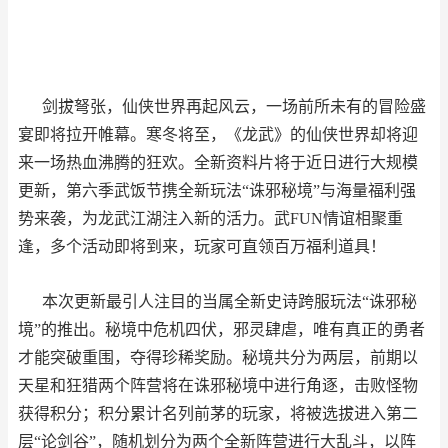
剑拔弩张，仙侠世界再起风云，一场前所未有的冒险盛
宴即将拉开帷幕。寒冬将至，《龙武》的仙侠世界却将迎
来一场热血沸腾的狂欢。全新资料片将于近日进行大规模
更新，第六季武饭节携全新玩法“诛邪秘境”与海量福利强
势来袭，为龙武江湖注入新的活力。武FUN情谊相聚重
逢，多个活动即将到来，玩家可直领百万福利道具！
本次更新最引人注目的当属全新史诗跨服玩法“诛邪秘
境”的推出。秘境中危机四伏，邪灵肆虐，唯有真正的勇者
才能突破重围，夺得珍稀奖励。秘境共分为两层，前期以
天星和狂猎两个阵营将在诛邪秘境中进行角逐，击败怪物
获得积分；积分累计名列前茅的玩家，将被选拔进入第二
层“论剑谷”，随机划分为两个全新阵营进行大乱斗，以阵