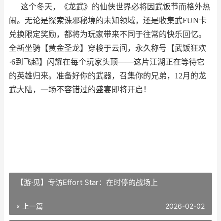
这个冬天，《龙武》的仙侠世界必将因武饭节而格外热
闹。无论是探索诛邪秘境的未知领域，还是收集武FUN卡
兑换限定奖励，都将为玩家带来不同于往常的快乐回忆。
全新坐骑【黄金圣龙】穿梭于云间，永久称号【武饭狂欢
·6到飞起】闪耀在每个玩家头顶——这片江湖正在等待它
的英雄归来。准备好你的武器，召集你的兄弟，12月的龙
武大陆，一场不容错过的盛宴即将开启！
【游·见】专访Effort Star：在时停的战场上
« 上一篇
2026-02-02