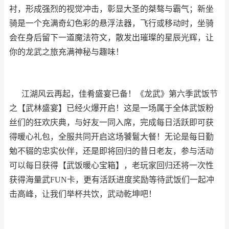
衬，形成强烈的视觉冲击，彰显大圣的桀骜与霸气；新坐
骑是一个充满奇幻色彩的悬浮法器，飞行或移动时，坐骑
会在身后留下一道魔法符文，散发出璀璨的星辰光辉，让
你的龙武之旅充满神秘与趣味！
江湖风云再起，佳肴盛宴已备！《龙武》第六季武饭节
之【武林盛宴】已经火爆开启！这是一场属于全体武饭粉
丝们的狂欢庆典，与好友一同入席，完成每日活跃即可获
得暖心礼包，全服共同开启这场饕鬄大餐！无论是每日勤
勉不辍的忠实伙伴，还是即将回归的昔日老友，参与活动
可以每日获得【武饭暖心宝箱】，老玩家回归还将一次性
获得海量武FUN卡，更有活跃进度奖励等待武饭们一起冲
击高峰，让我们举杯共饮，武动乾坤吧！