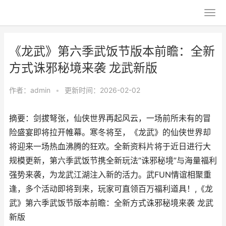
《龙武》第六季武饭节版本前瞻：全新
方式诛邪秘境来袭 龙武新版
作者：
admin
•
更新时间：2026-02-02
摘要：​剑拔弩张，仙侠世界再起风云，一场前所未有的冒
险盛宴即将拉开帷幕。寒冬将至，《龙武》的仙侠世界却
将迎来一场热血沸腾的狂欢。全新资料片将于近日进行大
规模更新，第六季武饭节携全新玩法“诛邪秘境”与海量福利
强势来袭，为龙武江湖注入新的活力。武FUN情谊相聚重
逢，多个活动即将到来，玩家可直领百万福利道具！,《龙
武》第六季武饭节版本前瞻：全新方式诛邪秘境来袭 龙武
新版