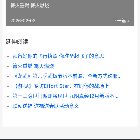
篝火重燃 篝火燃烧
2026-02-02
下一篇 »
延伸阅读
预备好你的飞行执照 你准备起飞了的意思
篝火重燃 篝火燃烧
《龙武》第六季武饭节版本前瞻：全新方式诛邪秘境来袭 龙武新版
【游·见】专访Effort Star：在时停的战场上
第十三隐世门派即将现世 九阴真经12月新版本前瞻
联动送福 送福送春联活动意义