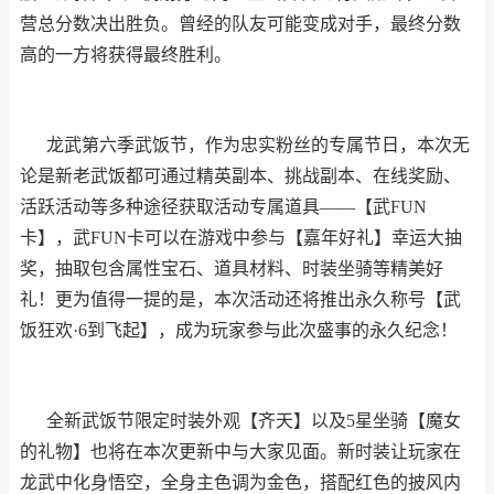
营总分数决出胜负。曾经的队友可能变成对手，最终分数
高的一方将获得最终胜利。
龙武第六季武饭节，作为忠实粉丝的专属节日，本次无
论是新老武饭都可通过精英副本、挑战副本、在线奖励、
活跃活动等多种途径获取活动专属道具——【武FUN
卡】，武FUN卡可以在游戏中参与【嘉年好礼】幸运大抽
奖，抽取包含属性宝石、道具材料、时装坐骑等精美好
礼！更为值得一提的是，本次活动还将推出永久称号【武
饭狂欢·6到飞起】，成为玩家参与此次盛事的永久纪念！
全新武饭节限定时装外观【齐天】以及5星坐骑【魔女
的礼物】也将在本次更新中与大家见面。新时装让玩家在
龙武中化身悟空，全身主色调为金色，搭配红色的披风内