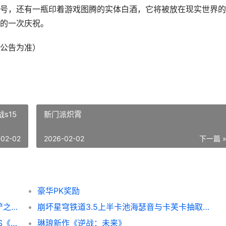
号，还有一瓶印着游戏图腾的实体白酒，它将被放在现实世界的
的一次庆祝。
公告为准）
s15
新门派炽霄
-02-02
2026-02-02
下一篇 
豪华PK奖励
金铲铲之战S15万血盖伦阵容方式教育 金铲铲之战s15万血龙龟是怎么升级
崩坏星穹铁道3.5上半卡池海瑟音与卡芙卡抽取建议 崩坏星穹铁道3.5版本
国产抗日FPS《烽火十四》首曝 国产抗日FPS《烽火十四》公布
​琳琅新作《逆战：未来》