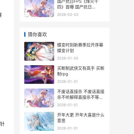
国产抗日FPS《烽火十
四》首曝 国产抗日
FPS《烽火十四》公布
赛
2026-02-02
猜你喜欢
蝶变时刻新赛季拉开序幕
蝶变计划
2026-01-30
买断制武侠又有高手 买断
制rpg
2026-01-31
不废话直接杀 不废话直接
杀不听解释直接杀不等说
话直接杀
2026-01-31
开年大更 开年大喜是什么
意思
针
2026-01-31