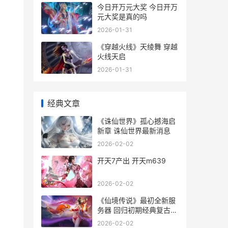
今日开万元大奖 今日开万
元大奖是真的吗
2026-01-31
《穿越火线》天绫舞 穿越
火线天启
2026-01-31
经典文章
《诛仙世界》孤心撼海启
新章 诛仙世界最新消息
2026-02-02
开天7产出 开天m639
2026-02-02
《仙境传说》最初全新服
务器 回归初期经典复古风
仙境传说谁最强
2026-02-02