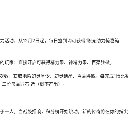
力活动。从12月2日起，每日签到均可获得“职竞助力惊喜箱
的玩家：直接开启可获得精力果、神精力果、百豪胜徽。
启次数，获取地阶幻灵圣令、幻灵结晶、百豪胜徽。每完成1场比
、三阶良品匠石·选（概率产出）。
于一人。当战鼓擂响，积分榜开始跳动，新的传奇将在你的指尖