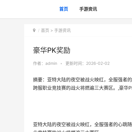
首页
手游资讯
首页
>
手游资讯
豪华PK奖励
作者：
admin
•
更新时间：2026-02-02
摘要：亚特大陆的夜空被战火映红，全服强者的心
跨服职业竞技赛的战火将燃遍三大赛区。,豪华P
亚特大陆的夜空被战火映红，全服强者的心跳随着