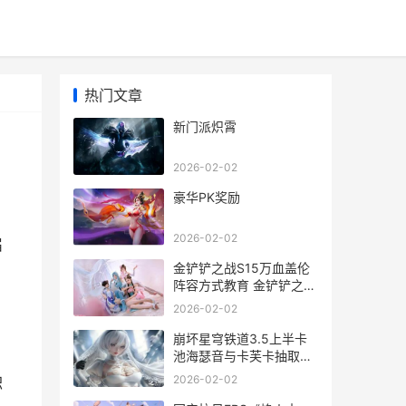
热门文章
新门派炽霄
2026-02-02
豪华PK奖励
2026-02-02
届
金铲铲之战S15万血盖伦
阵容方式教育 金铲铲之战
s15万血龙龟是怎么升级
2026-02-02
崩坏星穹铁道3.5上半卡
池海瑟音与卡芙卡抽取建
议 崩坏星穹铁道3.5版本
2026-02-02
职