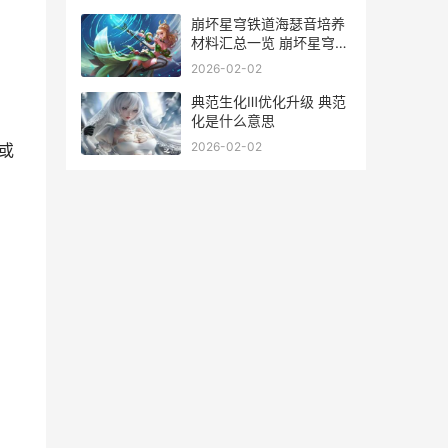
崩坏星穹铁道海瑟音培养
材料汇总一览 崩坏星穹铁
道海盗占领列车
2026-02-02
典范生化Ⅲ优化升级 典范
化是什么意思
2026-02-02
或