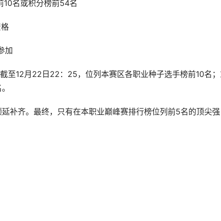
前10名或积分榜前54名
资格
参加
至12月22日22：25，位列本赛区各职业种子选手榜前10名；
名。
顺延补齐。最终，只有在本职业巅峰赛排行榜位列前5名的顶尖强