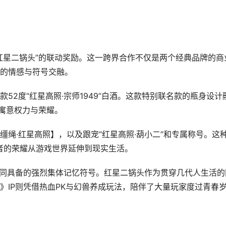
红星二锅头”的联动奖励。这一跨界合作不仅是两个经典品牌的商
的情感与符号交融。
52度“红星高照·宗师1949”白酒。这款特别联名款的瓶身设计
，寓意权力与荣耀。
绳·红星高照】，以及跟宠“红星高照·葫小二”和专属称号。这
胜者的荣耀从游戏世界延伸到现实生活。
共同具备的强烈集体记忆符号。红星二锅头作为贯穿几代人生活的
》IP则凭借热血PK与幻兽养成玩法，陪伴了大量玩家度过青春