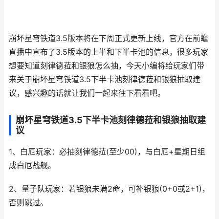
崩坏星穹铁道3.5版本将在下周正式更新上线，官方在前瞻
直播中宣布了3.5版本的上半和下半卡池的信息，很多玩家
想要知道刻律德菈和银狼怎么抽，今天小编将给玩家们带
来关于崩坏星穹铁道3.5下半卡池刻律德菈和银狼抽取建
议，感兴趣的话就让我们一起来往下看看吧。
崩坏星穹铁道3.5下半卡池刻律德菈和银狼抽取建
议
1、白厄玩家：必抽刻律德菈(至少00)，与白厄+星期日组
成白厄战舰。
2、量子队玩家：若银狼未满2命，可补银狼(0+0或2+1)，
否则跳过。