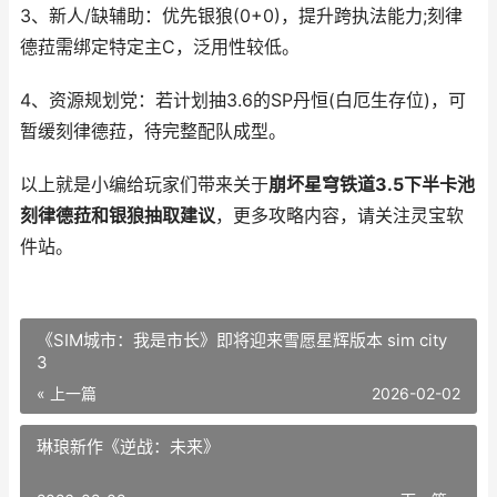
3、新人/缺辅助：优先银狼(0+0)，提升跨执法能力;刻律
德菈需绑定特定主C，泛用性较低。
4、资源规划党：若计划抽3.6的SP丹恒(白厄生存位)，可
暂缓刻律德菈，待完整配队成型。
以上就是小编给玩家们带来关于
崩坏星穹铁道3.5下半卡池
刻律德菈和银狼抽取建议
，更多攻略内容，请关注灵宝软
件站。
《SIM城市：我是市长》即将迎来雪愿星辉版本 sim city
3
« 上一篇
2026-02-02
​琳琅新作《逆战：未来》