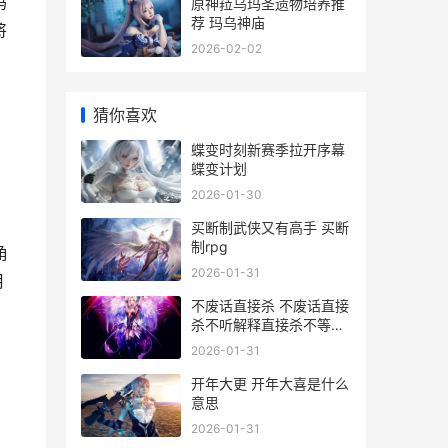
玛
原神菈乌玛圣遗物培养推
荐 玛乌神庙
将
2026-02-02
猜你喜欢
蝶变时刻新赛季拉开序幕
蝶变计划
2026-01-30
买断制武侠又有高手 买断
制rpg
角
2026-01-31
月
不废话直接杀 不废话直接
杀不听解释直接杀不等说
话直接杀
2026-01-31
开年大更 开年大喜是什么
意思
2026-01-31