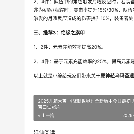
2、4件：队伍中的角色触发月曜反应时，若装
兆为初辉/满辉时，暴击率提升15%/30%，
触发的月曜反应造成的伤害提升10%，装备者
三、推荐3：绝缘之旗印
1、2件：元素充能效率提高20%。
2、4件：基于元素充能效率的25%，提高元素
以上就是小编给玩家们带来关于
原神菈乌玛圣遗
2025开箱大吉 《战舰世界》全新版本今日最初 开箱大
吉口误照片
« 上一篇
2026
延伸阅读