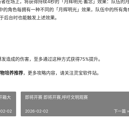
备者在场上，将获得持续4秒的「月辉明光·蓄念」效果：队伍的
队伍中的角色每拥有一种不同的「月辉明光」效果，队伍中的所有角
处于后台时也能触发上述效果。
爆发造成的伤害，至多通过这种方式获得75%提升。
物培养推荐
，更多攻略内容，请关注灵宝软件站。
即将开赛 即将开赛,呼吁文明观赛
-02-02
2026-02-02
下一篇 