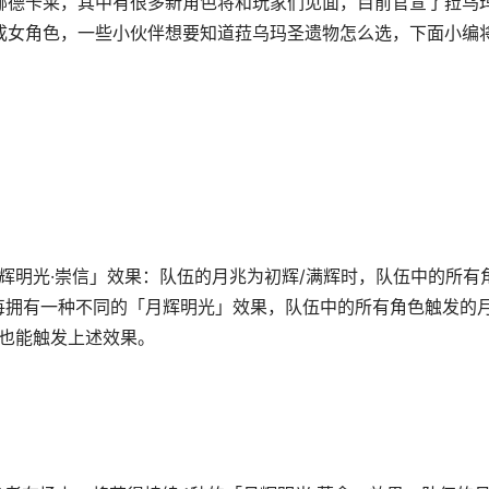
图挪德卡莱，其中有很多新角色将和玩家们见面，目前官宣了菈乌
个成女角色，一些小伙伴想要知道菈乌玛圣遗物怎么选，下面小编
辉明光·崇信」效果：队伍的月兆为初辉/满辉时，队伍中的所有
色每拥有一种不同的「月辉明光」效果，队伍中的所有角色触发的
时也能触发上述效果。