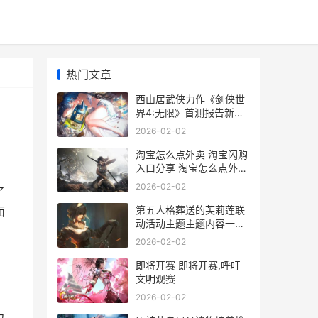
热门文章
西山居武侠力作《剑侠世
界4:无限》首测报告新鲜
出炉 西山居出的游戏
2026-02-02
淘宝怎么点外卖 淘宝闪购
入口分享 淘宝怎么点外卖
入口
2026-02-02
了
第五人格葬送的芙莉莲联
面
动活动主题主题内容一览
第五人格葬送的芙莉莲
2026-02-02
即将开赛 即将开赛,呼吁
文明观赛
2026-02-02