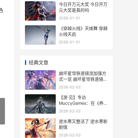
月
今日开万元大奖 今日开万
色
元大奖是真的吗
2026-01-31
《穿越火线》天绫舞 穿越
火线天启
2026-01-31
经典文章
崩坏星穹铁道镜流加强方
式一览 崩坏星穹铁道镜流
被掐脖子
2026-02-02
【游·见】专访
MuccyGames：在《养老
小镇》里
2026-02-02
»
逆水寒又整活了 逆水寒新
剧情
2026-02-02