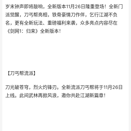
岁末钟声即将敲响，全新版本11月26日隆重登场！全新门
派觉醒，刀丐帮亮相，铁骨豪情刀作伴，乞行江湖不负
名，更有全新玩法、重磅福利来袭，众多亮点内容尽在
《剑网1：归来》全新版本！
【刀丐帮流派】
刀光破苍穹，烈火灼锋刃。全新流派刀丐帮将于11月26日
上线。此间武林再掀风浪，邀你共赴江湖新篇章！