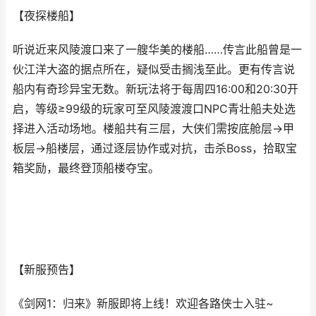
【夜探楼船】
听说近来风陵渡口来了一艘华美的楼船……传言此船曾是一
伙江洋大盗的据点所在，疑似受击搁浅至此。更有传言说
船内有奇珍异宝无数。新玩法将于每周四16:00和20:30开
启，等级≥99级的玩家可至风陵渡渡口NPC青壮船夫处选
择进入活动场地。楼船共有三层，大侠们需按底舱层→甲
板层→船楼层，通过逐层协作或对抗，击杀Boss，拾取宝
箱奖励，最终登顶船楼夺宝。
【新服预告】
《剑网1：归来》新服即将上线！欢迎各路侠士入驻~