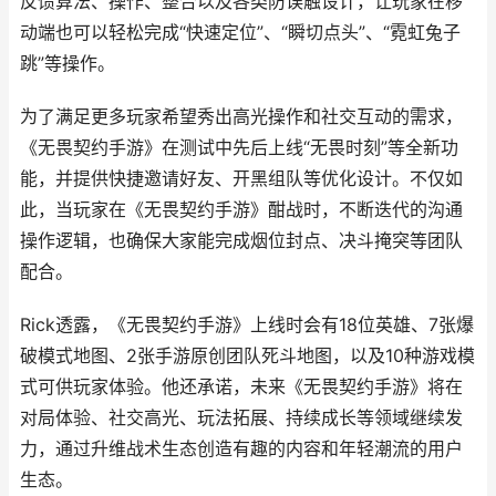
反馈算法、操作、整合以及各类防误触设计，让玩家在移
动端也可以轻松完成“快速定位”、“瞬切点头”、“霓虹兔子
跳”等操作。
为了满足更多玩家希望秀出高光操作和社交互动的需求，
《无畏契约手游》在测试中先后上线“无畏时刻”等全新功
能，并提供快捷邀请好友、开黑组队等优化设计。不仅如
此，当玩家在《无畏契约手游》酣战时，不断迭代的沟通
操作逻辑，也确保大家能完成烟位封点、决斗掩突等团队
配合。
Rick透露，《无畏契约手游》上线时会有18位英雄、7张爆
破模式地图、2张手游原创团队死斗地图，以及10种游戏模
式可供玩家体验。他还承诺，未来《无畏契约手游》将在
对局体验、社交高光、玩法拓展、持续成长等领域继续发
力，通过升维战术生态创造有趣的内容和年轻潮流的用户
生态。