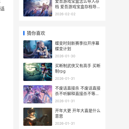
很
爱吾游戏宝盒怎么导入存
档 爱吾游戏宝盒存档导入
话
方法 爱吾游戏宝盒怎么联
2026-02-02
机
猜你喜欢
蝶变时刻新赛季拉开序幕
蝶变计划
2026-01-30
买断制武侠又有高手 买断
制rpg
2026-01-31
不废话直接杀 不废话直接
杀不听解释直接杀不等说
话直接杀
2026-01-31
开年大更 开年大喜是什么
意思
2026-01-31