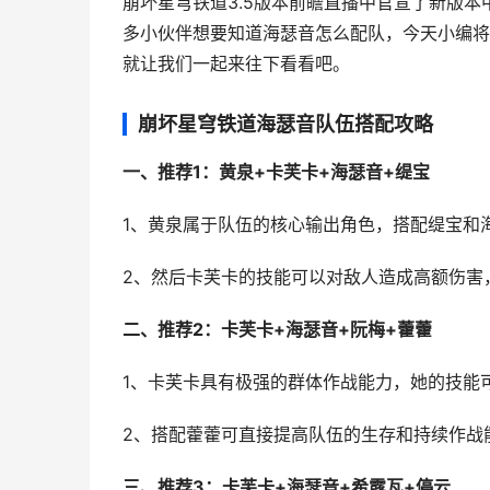
崩坏星穹铁道3.5版本前瞻直播中官宣了新版本
多小伙伴想要知道海瑟音怎么配队，今天小编将
就让我们一起来往下看看吧。
崩坏星穹铁道海瑟音队伍搭配攻略
一、推荐1：黄泉+卡芙卡+海瑟音+缇宝
1、黄泉属于队伍的核心输出角色，搭配缇宝和海
2、然后卡芙卡的技能可以对敌人造成高额伤害
二、推荐2：卡
芙卡+海瑟音+阮梅+藿藿
1、卡芙卡具有极强的群体作战能力，她的技能
2、搭配藿藿可直接提高队伍的生存和持续作战
三、推荐3：卡芙卡+海瑟音+希露瓦+停云