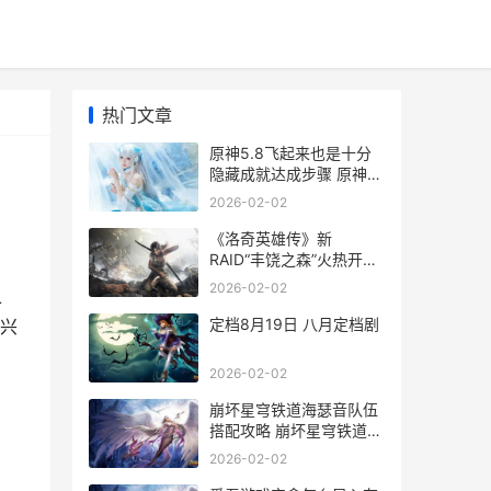
热门文章
原神5.8飞起来也是十分
隐藏成就达成步骤 原神飞
行飞不过去
2026-02-02
《洛奇英雄传》新
RAID“丰饶之森”火热开战
洛奇英雄传2
2026-02-02
之
定档8月19日 八月定档剧
兴
2026-02-02
崩坏星穹铁道海瑟音队伍
搭配攻略 崩坏星穹铁道海
瑟音培养攻略
2026-02-02