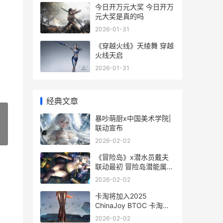
今日开万元大奖 今日开万
元大奖是真的吗
2026-01-31
《穿越火线》天绫舞 穿越
火线天启
2026-01-31
经典文章
暴吵萌厨x中国美术学院|
联动宣布
»
2026-02-02
《冒险岛》x潜水员戴夫
联动最初 冒险岛潜能属性
详解
2026-02-02
卡淘将加入2025
ChinaJoy BTOC 卡淘什
么时候能恢复注册
2026-02-02