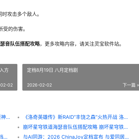
同时攻击多个敌人。
所受的伤害。
瑟音队伍搭配攻略
，更多攻略内容，请关注灵宝软件站。
入方
定档8月19日 八月定档剧
-02-02
2026-02-02
下一篇 
原神5.8飞起来也是十分隐藏成就达成步骤 原神飞行飞不过去
《洛奇英雄传》新RAID“丰饶之森”火热开战 洛奇英雄传2
崩坏星穹铁道海瑟音队伍搭配攻略 崩坏星穹铁道海瑟音培养攻略
爱吾游戏宝盒怎么导入存档 爱吾游戏宝盒存档导入方法 爱吾游戏宝盒怎么联机
与AI同游：2026 ChinaJoy定档宣布 与爱同居2(18)哔哩哔哩