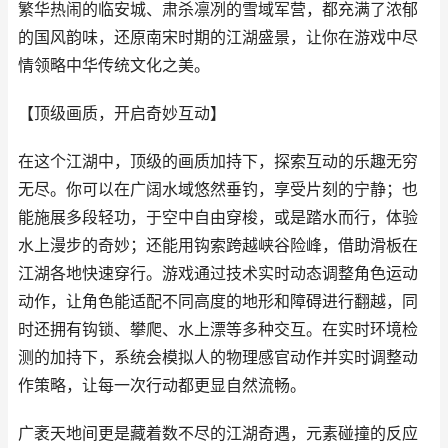
繁华热闹的临安城、肃杀凛冽的雪域军营，都充满了浓郁
的国风韵味，还原南宋时期的江湖盛景，让你在游戏中尽
情领略中华传统文化之美。
【顶级画质，开启奇妙互动】
在这个江湖中，顶级的画质加持下，探索互动的乐趣无穷
无尽。你可以在广阔水域悠然垂钓，享受片刻的宁静；也
能施展多段轻功，于空中自由穿梭，或是踏水而行，体验
水上漫步的奇妙；还能用钩索跨越峡谷险峰，借助滑板在
江湖各地快速穿行。游戏通过技术实时动态调整角色运动
动作，让角色能适配不同高度的地形和障碍进行翻越，同
时还拥有钩锁、攀爬、水上漂等多种交互。在实时环境检
测的加持下，系统会模拟人的物理感官动作并实时调整动
作策略，让每一次行动都更显自然流畅。
广袤天地间更是藏着数不尽的江湖奇遇，元素碰撞的反应