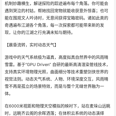
机制妙趣横生，解谜探险的踪迹遍布每个角落。你可能会
遇到哭泣的村姑，帮她找回宠物就能收获意外惊喜；也可
能在围观文人吟诗时，无意间获得宝箱密码。诸如此类的
奇遇遍布江湖各个角落，每一次探索都可能带来新的发
现，让你的江湖之行充满未知与期待。
【晨昏流转，实时动态天气】
游戏中的天气系统极为逼真，高度拟真自然界中的风雨晴
雪雷。基于“GPU Driven” 自研的最新高清渲染管线技术，
支持真实环境物理光照，曲面细分等技术重塑剑侠世界的
视觉法则。动态天气系统、人物、环境深度交互，风雨晴
雪不再是孤立的场景特效，而是与整个无缝世界融为一
体。
在6000米视距和物理天空模拟的映衬下，站在麦垛山远眺
时，远眺齐云阁的余晖洒落；在体积云系统的动态演绎