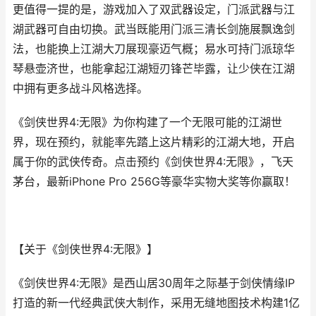
更值得一提的是，游戏加入了双武器设定，门派武器与江
湖武器可自由切换。武当既能用门派三清长剑施展飘逸剑
法，也能换上江湖大刀展现豪迈气概；易水可持门派琼华
琴悬壶济世，也能拿起江湖短刃锋芒毕露，让少侠在江湖
中拥有更多战斗风格选择。
《剑侠世界4:无限》为你构建了一个无限可能的江湖世
界，现在预约，就能率先踏上这片精彩的江湖大地，开启
属于你的武侠传奇。点击预约《剑侠世界4:无限》，飞天
茅台，最新iPhone Pro 256G等豪华实物大奖等你赢取！
【关于《剑侠世界4:无限》】
《剑侠世界4:无限》是西山居30周年之际基于剑侠情缘IP
打造的新一代经典武侠大制作，采用无缝地图技术构建1亿