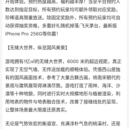
开局体验。预约热度越高，福利越丰厚！当全平台预约人
数达到指定目标，所有预约玩家均可额外领取对应奖励，
珍稀道具限量放送。除固定奖励外，所有预约玩家均可自
动获得抽奖资格，多重好礼随机掉落:飞天茅台，最新版
iPhone Pro 256G等你赢！
【无缝大世界，纵览国风美景】
游戏拥有1亿㎡的无缝大世界，6000 米的超远视距，真正
实现了无空气墙、无传送加载的顺畅体验。凭借西山居独
有的国风画面技术，参考了大量古籍古画，将南宋朝代的
景观与建筑展现得淋漓尽致。游戏打造了雨林、海洋、沙
漠等十种地貌，同时进行实时大规模地形与植被渲染，利
用地表的物件与地表融合技术，改善了接缝线处的呈现，
让整体场景最大限度还原真实。
无论是气势恢宏的衡道宫、充满淳朴气息的桃溪村，还是