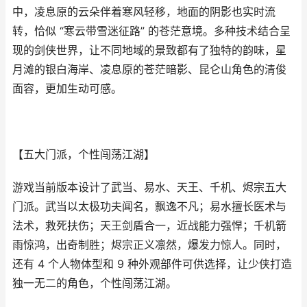
中，凌息原的云朵伴着寒风轻移，地面的阴影也实时流
转，恰似 “寒云带雪迷征路” 的苍茫意境。多种技术结合呈
现的剑侠世界，让不同地域的景致都有了独特的韵味，星
月滩的银白海岸、凌息原的苍茫暗影、昆仑山角色的清俊
面容，更加生动可感。
【五大门派，个性闯荡江湖】
游戏当前版本设计了武当、易水、天王、千机、烬宗五大
门派。武当以太极功夫闻名，飘逸不凡；易水擅长医术与
法术，救死扶伤；天王剑盾合一，近战能力强悍；千机箭
雨惊鸿，出奇制胜；烬宗正义凛然，爆发力惊人。同时，
还有 4 个人物体型和 9 种外观部件可供选择，让少侠打造
独一无二的角色，个性闯荡江湖。