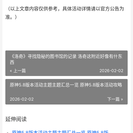
（以上文章内容仅供参考，具体活动详情请以官方公告为
准。）
《洛奇》寻找隐秘的图书馆的记录 洛奇这附近好像有什东
西
« 上一篇
2026-02-02
原神5.8版本活动主题主题汇总一览 原神5.8版本活动攻略
2026-02-02
下一篇 »
延伸阅读
原神5.8版本活动主题主题汇总一览 原神5.8版本活动攻略