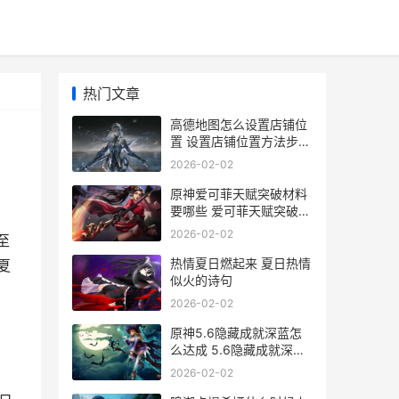
热门文章
高德地图怎么设置店铺位
置 设置店铺位置方法步骤
一览 高德地图怎么设置新
2026-02-02
手模式
原神爱可菲天赋突破材料
要哪些 爱可菲天赋突破材
料介绍一览 原神爱可菲天
2026-02-02
至
赋加点推荐
热情夏日燃起来 夏日热情
夏
似火的诗句
2026-02-02
原神5.6隐藏成就深蓝怎
么达成 5.6隐藏成就深蓝
达成攻略 1.5原神隐藏成
2026-02-02
就