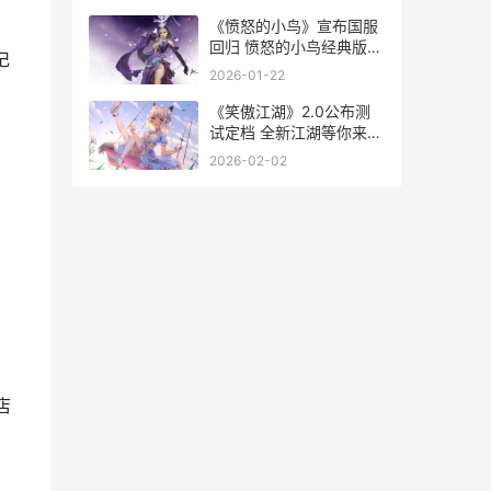
《愤怒的小鸟》宣布国服
回归 愤怒的小鸟经典版老
记
版
2026-01-22
《笑傲江湖》2.0公布测
试定档 全新江湖等你来战
笑傲江湖2013在线观看全
2026-02-02
集免费
店