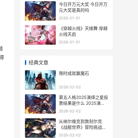
今日开万元大奖 今日开万
元大奖是真的吗
2026-01-31
《穿越火线》天绫舞 穿越
火线天启
2026-01-31
顺
得
经典文章
限时成就赢魔石
2026-02-02
第五人格2025演绎之星投
票结果是什么 2025演绎
之星投票结果一览 第五人
2026-02-02
格2025演绎之星皮肤照片
从纳尔维克到敦刻尔克
《战舰世界》冒险挑战限
时最初 纳尔维克火车站
2026-02-02