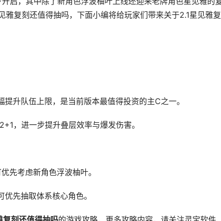
同步开启，其中除了新角色浮波柚叶上线还迎来老牌角色星见雅的
星见雅复刻还值得抽吗，下面小编将给玩家们带来关于2.1星见雅
可大幅提升队伍上限，是当前版本最值得投资的主C之一。
或2+1，进一步提升叠层效率与爆发伤害。
可优先考虑新角色浮波柚叶。
可优先抽取体系核心角色。
见雅复刻还值得抽吗
的游戏攻略，更多攻略内容，请关注灵宝软件