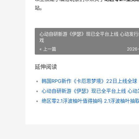
站。
心动自研新游《伊瑟》现已全平台上线 心动发行
戏
« 上一篇
2026
延伸阅读
绝区零2.1浮波柚叶值得抽吗 2.1浮波柚叶抽