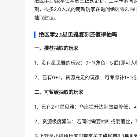
绝区零2.1版本在本周三正式更新，上半卡池
刻，很多2.0入坑的萌新玩家在询问绝区零2.1
抽取建议。
绝区零2.1星见雅复刻还值得抽吗
一、推荐抽取的玩家
1、没有星见雅的玩家：0+1(角色+专武)即
2、已有0+1，资源充足的玩家：可考虑补1+1
二、可暂缓抽取的玩家
1、已有2+1星见雅：命座提升边际效益降低，
2、资源极度紧缺：若同时需要柚叶或爱丽丝，
以上就是小编给玩家们带来关于
绝区零2.1星