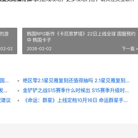
的游
韩国RPG新作《卡厄思梦境》22日上线全球 国服预约
中 韩国卡子
-02-02
2026-02-02
下一篇 
韩国RPG新作《卡厄思梦境》22日上线全球 国服预约中 韩国卡子
绝区零2.1星见雅复刻还值得抽吗 2.1星见雅复刻抽取建议
心动自研新游《伊瑟》现已全平台上线 心动发行的游戏
金铲铲之战S15赛季什么时候出 S15赛季升级时间 金铲铲之战s15赛季什么时候结束
取建议
《命运：群星》上线定档10月16日 命运群星手游官网