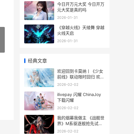
今日开万元大奖 今日开万
元大奖是真的吗
2026-01-31
《穿越火线》天绫舞 穿越
火线天启
2026-01-31
»
经典文章
欢迎回到卡莫纳丨《少女
前线》联动限时回归 欢迎
回到卡莫纳英语
2026-02-02
ilivepay 闪耀 ChinaJoy
下载闪耀
2026-02-02
我的烟幕我做主 《战舰世
界》M系驱逐舰抢先试试
最初 我的烟头
2026-02-02