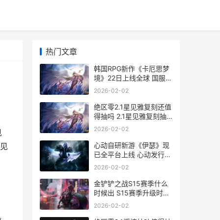
热门文章
韩国RPG新作《卡厄思梦
境》22日上线全球 国服预
约中 韩国卡子
2026-02-02
绝区零2.1星见雅复刻还值
得抽吗 2.1星见雅复刻抽
取建议
2026-02-02
见
心动自研新游《伊瑟》现
星见
已全平台上线 心动发行的
游戏
2026-02-02
金铲铲之战S15赛季什么
时候出 S15赛季升级时间
金铲铲之战s15赛季什么
2026-02-02
时候结束