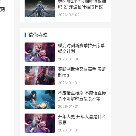
复
绝区零2.1浮波柚叶值得抽
吗 2.1浮波柚叶抽取建议
复刻
2026-02-02
猜你喜欢
蝶变时刻新赛季拉开序幕
蝶变计划
2026-01-30
买断制武侠又有高手 买断
制rpg
2026-01-31
不废话直接杀 不废话直接
杀不听解释直接杀不等说
话直接杀
2026-01-31
开年大更 开年大喜是什么
意思
2026-01-31