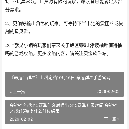
1、不玩异常队，且资源有限的玩家，耀嘉音已能满足大部
分需求。
2、更偏好输出角色的玩家，可等待下半卡池的爱丽丝或复
刻的星见雅。
以上就是小编给玩家们带来关于
绝区零2.1浮波柚叶值得抽
吗
的游戏攻略，更多攻略内容，请关注灵宝软件站。
《命运：群星》上线定档10月16日 命运群星手游官网
« 上一篇
2026-02-02
金铲铲之战S15赛季什么时候出 S15赛季升级时间 金铲铲
之战s15赛季什么时候结束
2026-02-02
下一篇 »