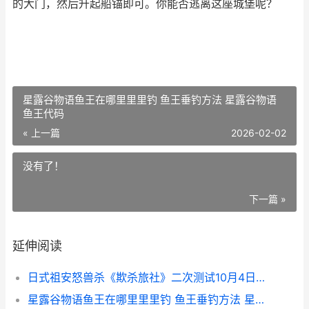
的大门，然后升起船锚即可。你能否逃离这座城堡呢？
星露谷物语鱼王在哪里里里钓 鱼王垂钓方法 星露谷物语
鱼王代码
« 上一篇
2026-02-02
没有了！
下一篇 »
延伸阅读
日式祖安怒兽杀《欺杀旅社》二次测试10月4日最初
星露谷物语鱼王在哪里里里钓 鱼王垂钓方法 星露谷物语鱼王代码