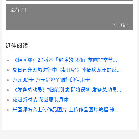
没有了！
下一篇 »
延伸阅读
《绝区零》2.1版本「迟吟的浪涌」前瞻非常节目预告 《绝区零》2.1版本前瞻
夏日直升火热进行中《封印者》本周魔龙王的反击开放
万元JD卡 万卡是哪个银行的信用卡
《发条总动员》“归航测试”即将最初 发条总动员兑换码2026年
花魁新时装 花魁服装具体
米画师怎么上传作品图片 上传作品图片教程 米画师怎么上传作品