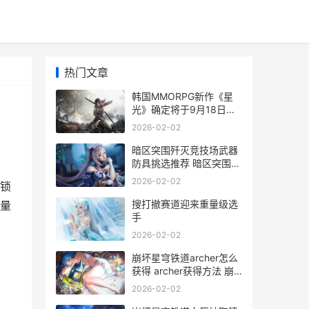
热门文章
韩国MMORPG新作《星
光》确定将于9月18日正
式上线 2021韩国
2026-02-02
mmorpg
暗区突围歼灭竞技场武器
防具挑选推荐 暗区突围玩
法
2026-02-02
封锁
搜打撤赛道迎来重量级选
重量
手
2026-02-02
崩坏星穹铁道archer怎么
获得 archer获得方法 崩
坏星穹铁道官方正版下载
2026-02-02