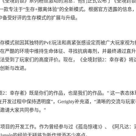
《全境封锁》系列粉丝激动的消息：他们正式公布了《全境封锁
vors），这是一款专注于“生存+撤离体验”的全新模式。根据官方透露的信息
中备受好评的生存模式的扩展与升级。
生存模式就因其独特的PvE玩法和高紧张感设定而被广大玩家视为
在严酷的环境中维持生命体征、寻找抗病毒剂，并最终通过直升
法受到了玩家们的高度评价。现在，《全境封锁2：幸存者》将
创新与改进。
“《全境封锁2：幸存者》既是你们的作品，也是我们的作品。” 这一表态体
发过程中保持透明度”，Gerighty补充道，“清晰的交流与玩家
邀请大家共同参与。”
将领衔此次项目的开发工作。作为曾经参与过《孤岛惊魂3》、《阿凡达：
ansén的经验无疑将为新作增添不少亮点。