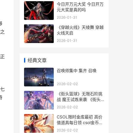
今日开万元大奖 今日开万
元大奖是真的吗
2026-01-31
够
《穿越火线》天绫舞 穿越
之
火线天启
2026-01-31
能正
经典文章
召唤师集中 集齐 召唤
2026-02-02
第七
《街头篮球》无限石阶挑
持
战 魔王试炼来袭 《街头
篮球》无敌版下载
2026-02-02
CSOL限时金库最初 高价
值道具每日领 csol金币武
器大全
，
2026-02-02