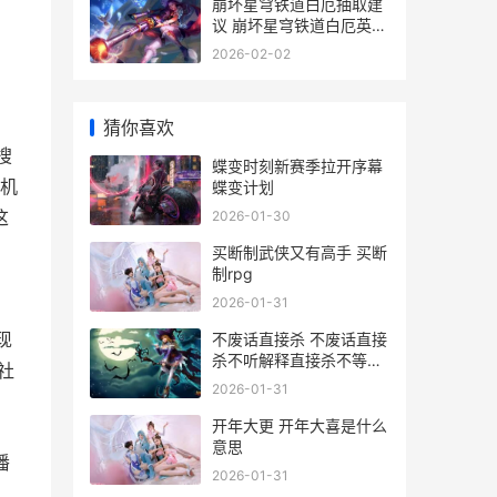
崩坏星穹铁道白厄抽取建
议 崩坏星穹铁道白厄英文
，
名
2026-02-02
猜你喜欢
搜
蝶变时刻新赛季拉开序幕
机
蝶变计划
2026-01-30
这
买断制武侠又有高手 买断
制rpg
2026-01-31
不废话直接杀 不废话直接
现
杀不听解释直接杀不等说
社
话直接杀
2026-01-31
开年大更 开年大喜是什么
意思
潘
2026-01-31