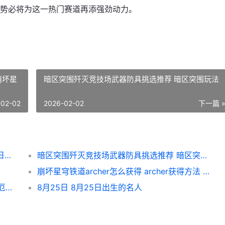
势必将为这一热门赛道再添强劲动力。
崩坏星
暗区突围歼灭竞技场武器防具挑选推荐 暗区突围玩法
-02-02
2026-02-02
下一篇 
韩国MMORPG新作《星光》确定将于9月18日正式上线 2021韩国mmorpg
暗区突围歼灭竞技场武器防具挑选推荐 暗区突围玩法
崩坏星穹铁道archer怎么获得 archer获得方法 崩坏星穹铁道官方正版下载
崩坏星穹铁道白厄抽取建议 崩坏星穹铁道白厄英文名
8月25日 8月25日出生的名人