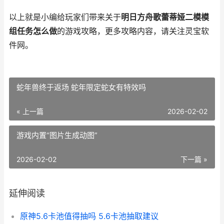
以上就是小编给玩家们带来关于
明日方舟歌蕾蒂娅二模模
组任务怎么做
的游戏攻略，更多攻略内容，请关注灵宝软
件网。
蛇年兽终于返场 蛇年限定蛇女有特效吗
« 上一篇
2026-02-02
游戏内置“图片生成动图”
2026-02-02
下一篇 »
延伸阅读
原神5.6卡池值得抽吗 5.6卡池抽取建议