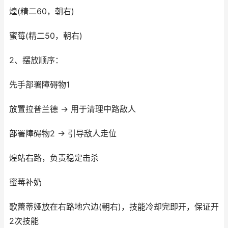
煌(精二60，朝右)
蜜莓(精二50，朝右)
2、摆放顺序：
先手部署障碍物1
放置拉普兰德 → 用于清理中路敌人
部署障碍物2 → 引导敌人走位
煌站右路，负责稳定击杀
蜜莓补奶
歌蕾蒂娅放在右路地穴边(朝右)，技能冷却完即开，保证开
2次技能