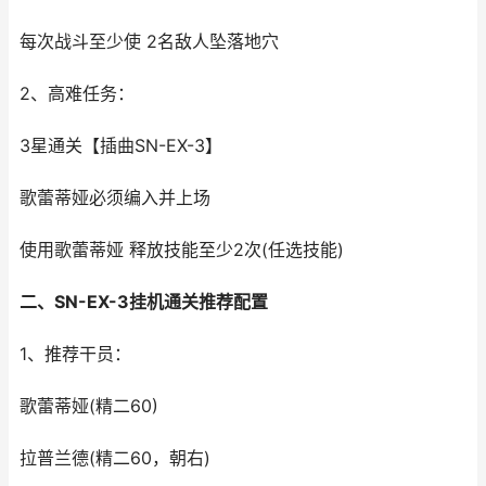
每次战斗至少使 2名敌人坠落地穴
2、高难任务：
3星通关【插曲SN-EX-3】
歌蕾蒂娅必须编入并上场
使用歌蕾蒂娅 释放技能至少2次(任选技能)
二、SN-EX-3挂机通关推荐配置
1、推荐干员：
歌蕾蒂娅(精二60)
拉普兰德(精二60，朝右)