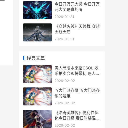
今日开万元大奖 今日开万
元大奖是真的吗
2026-01-31
《穿越火线》天绫舞 穿越
火线天启
2026-01-31
经典文章
愚人节版本来临CSOL 欢
乐拍卖会即将最初 愚人节
新玩法
2026-02-02
五大门派齐聚 五大门派齐
聚的是谁
2026-02-02
《洛奇英雄传》便利性优
化今日升级 春日时装温暖
上线 洛奇英雄传卡莉亚
2026-02-02