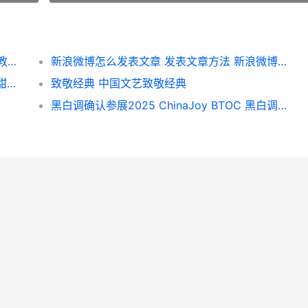
百度输入法怎么取消按键声音 取消按键声音教程 百度输入法怎么打出拼音声调
新浪微博怎么发表文章 发表文章方法 新浪微博怎么发布作品
和平精英新皮肤甜梦悠航飞行器将于5月8日甜蜜上线 和平精英新皮肤拉面少女
致敬经典 中国文艺致敬经典
黑白调确认参展2025 ChinaJoy BTOC 黑白调官方旗舰店