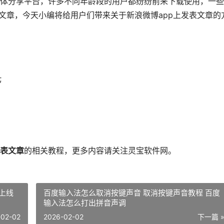
体分享平台，许多不同年龄段的用户都纷纷前来下载使用，一些
文章，今天小编将给用户们带来关于新浪微博app上发表文章的
;
表文章
的相关教程，更多内容请关注灵宝软件网。
上线
百度输入法怎么取消按键声音 取消按键声音教程 百度
输入法怎么打出拼音声调
-02-02
2026-02-02
下一篇 