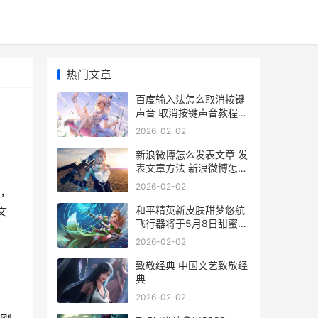
热门文章
百度输入法怎么取消按键
声音 取消按键声音教程
百度输入法怎么打出拼音
2026-02-02
声调
新浪微博怎么发表文章 发
表文章方法 新浪微博怎么
发布作品
2026-02-02
，
和平精英新皮肤甜梦悠航
文
飞行器将于5月8日甜蜜上
线 和平精英新皮肤拉面少
2026-02-02
女
致敬经典 中国文艺致敬经
典
2026-02-02