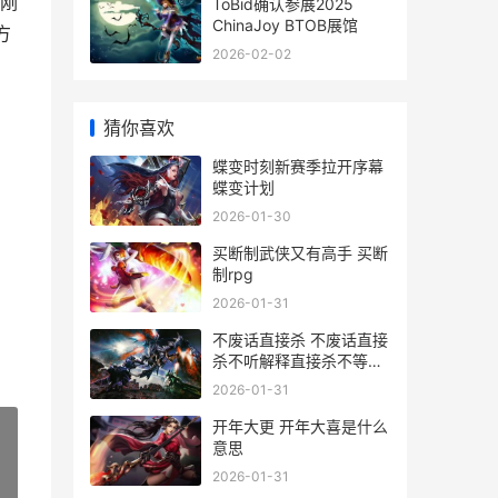
刚
ToBid确认参展2025
ChinaJoy BTOB展馆
方
2026-02-02
猜你喜欢
蝶变时刻新赛季拉开序幕
蝶变计划
2026-01-30
买断制武侠又有高手 买断
制rpg
2026-01-31
不废话直接杀 不废话直接
杀不听解释直接杀不等说
话直接杀
2026-01-31
开年大更 开年大喜是什么
意思
2026-01-31
»