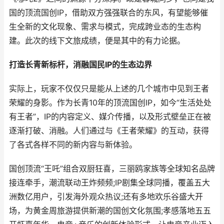
国的顶流国创IP，借助双方强强联合的东风，有望能够催
生全新的文化现象、需求与模式，完成跨业态的生态构
建。此次的线下文旅成绩，便是其中的有力论据。
打造长青新标杆，消融国民IP的生态边界
实际上，玩家不仅仅只是能从上述的几个城市中见到王者
荣耀的身影。作为长青10年的顶流国创IP，如今“生活处处
有王者”，IP的内容定义、媒介传播，以及形式壁垒正在被
逐渐打破、消融。人们通过与《王者荣耀》的互动，获得
了各式各样不同的新内容与新体验。
国创顶流“王吒”组合双厨狂喜，三丽鸥家族等全球知名品牌
接连牵手，潮流联动王炸频频;IP剧集全球同播，覆盖五大
洲数亿用户，引发海外观众热议;还有多地欢乐谷盛大开
场，为黄金周旅游提供新潮的国创文化氛围;孝感落地五五