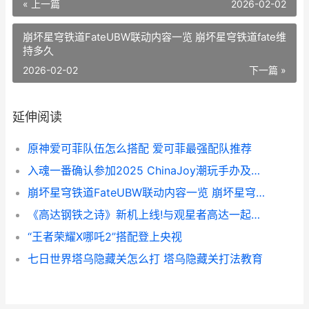
« 上一篇
2026-02-02
崩坏星穹铁道FateUBW联动内容一览 崩坏星穹铁道fate维
持多久
2026-02-02
下一篇 »
延伸阅读
原神爱可菲队伍怎么搭配 爱可菲最强配队推荐
入魂一番确认参加2025 ChinaJoy潮玩手办及模型展区 入魂一番赏提现
崩坏星穹铁道FateUBW联动内容一览 崩坏星穹铁道fate维持多久
《高达钢铁之诗》新机上线!与观星者高达一起踏上宇宙探索之旅! 高达钢琴曲
“王者荣耀X哪吒2”搭配登上央视
七日世界塔乌隐藏关怎么打 塔乌隐藏关打法教育