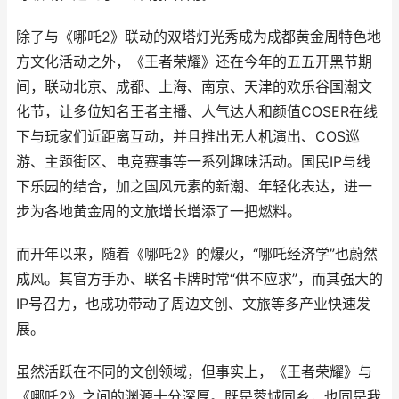
除了与《哪吒2》联动的双塔灯光秀成为成都黄金周特色地
方文化活动之外，《王者荣耀》还在今年的五五开黑节期
间，联动北京、成都、上海、南京、天津的欢乐谷国潮文
化节，让多位知名王者主播、人气达人和颜值COSER在线
下与玩家们近距离互动，并且推出无人机演出、COS巡
游、主题街区、电竞赛事等一系列趣味活动。国民IP与线
下乐园的结合，加之国风元素的新潮、年轻化表达，进一
步为各地黄金周的文旅增长增添了一把燃料。
而开年以来，随着《哪吒2》的爆火，“哪吒经济学”也蔚然
成风。其官方手办、联名卡牌时常“供不应求”，而其强大的
IP号召力，也成功带动了周边文创、文旅等多产业快速发
展。
虽然活跃在不同的文创领域，但事实上，《王者荣耀》与
《哪吒2》之间的渊源十分深厚。既是蓉城同乡，也同是我