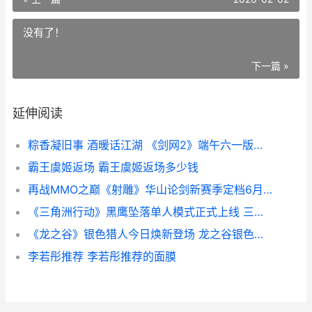
没有了！
下一篇 »
延伸阅读
粽香凝旧事 酒暖话江湖 《剑网2》端午六一版本今日上线 粽香情浓下一句
霸王虞姬返场 霸王虞姬返场多少钱
再战MMO之巅《射雕》华山论剑新赛季定档6月12日 再战游戏视频
《三角洲行动》黑鹰坠落单人模式正式上线 三角洲行动手游官网
《龙之谷》银色猎人今日焕新登场 龙之谷银色舞灵技巧
李若彤推荐 李若彤推荐的面膜