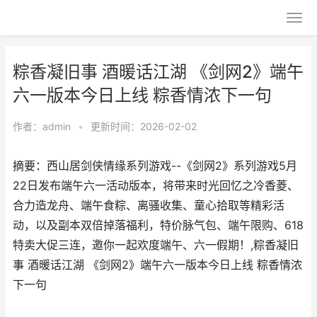
粽香凝旧事 酒暖话江湖 《剑网2》端午
六一版本今日上线 粽香情浓下一句
作者：
admin
•
更新时间：2026-02-02
摘要：​西山居剑侠情缘系列游戏--《剑网2》系列游戏5月
22日发布端午六一活动版本，将带来时光回忆之冷香菱、
合力造龙舟、端午食粽、离骚收集、童心拾取等精彩活
动，以及副本双倍掉落福利，特价脉气包、端午限购、618
特卖大促三连，邀你一起欢度端午、六一假期！,粽香凝旧
事 酒暖话江湖 《剑网2》端午六一版本今日上线 粽香情浓
下一句