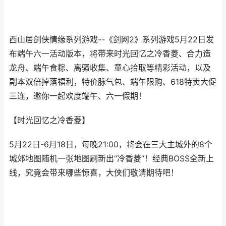
西山居剑侠情缘系列游戏--《剑网2》系列游戏5月22日发
布端午六一活动版本，将带来时光回忆之冷香菱、合力造
龙舟、端午食粽、离骚收集、童心拾取等精彩活动，以及
副本双倍掉落福利，特价脉气包、端午限购、618特卖大促
三连，邀你一起欢度端午、六一假期！
【时光回忆之冷香菱】
5月22日-6月18日，每晚21:00，将会在三大主城外的8个
城郊地图随机一张地图刷新出“冷香菱”！经典BOSS全新上
线，究竟会带来哪些惊喜，大侠们敬请期待吧！