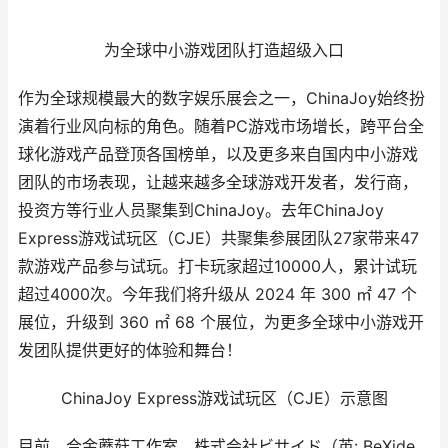
为全球中小游戏团队打造超级入口
作为全球规模最大的数字娱乐展会之一，ChinaJoy始终扮
演着行业风向标的角色。随着PC游戏市场增长，跨平台全
球化游戏产品登顶各国榜单，以及更多来自国内中小游戏
团队的市场表现，让越来越多全球游戏开发者，发行商，
投资方等行业人员聚集到ChinaJoy。去年ChinaJoy
Express游戏试玩区（CJE）共聚集参展团队27家带来47
款游戏产品参与试玩。打卡玩家超过10000人，累计试玩
超过4000次。今年我们将升级从 2024 年 300 ㎡ 47 个
展位，升级到 360 ㎡ 68 个展位，为更多全球中小游戏开
发团队提供更好的体验和舞台！
ChinaJoy Express游戏试玩区（CJE）示意图
目前，合金蘑菇工作室、株式会社ビサイド（英: BeXide,