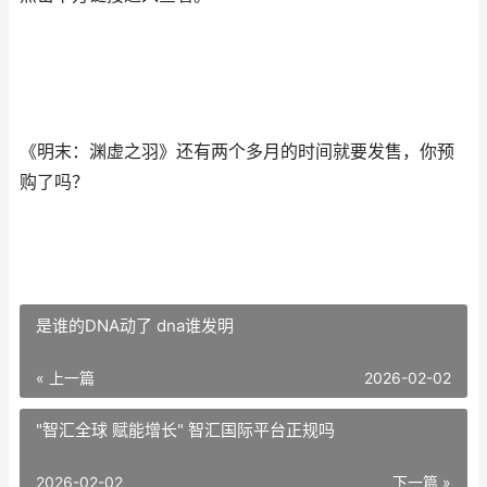
《明末：渊虚之羽》还有两个多月的时间就要发售，你预
购了吗？
是谁的DNA动了 dna谁发明
« 上一篇
2026-02-02
"智汇全球 赋能增长" 智汇国际平台正规吗
2026-02-02
下一篇 »