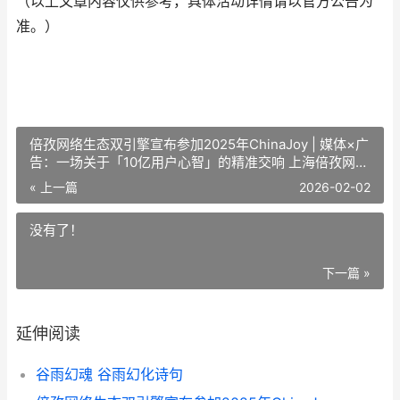
（以上文章内容仅供参考，具体活动详情请以官方公告为
准。）
倍孜网络生态双引擎宣布参加2025年ChinaJoy | 媒体×广
告：一场关于「10亿用户心智」的精准交响 上海倍孜网络
科技
« 上一篇
2026-02-02
没有了！
下一篇 »
延伸阅读
谷雨幻魂 谷雨幻化诗句