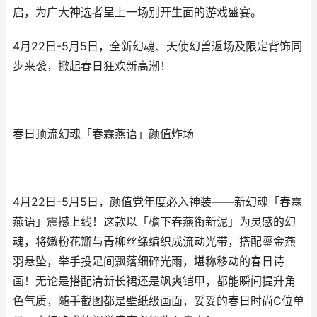
启，为广大神选者呈上一场别开生面的游戏盛宴。
4月22日-5月5日，全新幻魂、天使幻兽返场及限定背饰同
步来袭，掀起春日狂欢新高潮！
春日顶流幻魂「春霖燕语」颜值炸场
4月22日-5月5日，颜值党年度必入神装——新幻魂「春霖
燕语」震撼上线！这款以「檐下春燕衔新泥」为灵感的幻
魂，将嫩粉花瓣与青柳丝绦编织成流动光带，搭配鎏金燕
羽悬坠，举手投足间飘落细碎光雨，堪称移动的春日诗
画！无论是搭配清新长裙还是飒爽铠甲，都能瞬间提升角
色气质，随手截图都是壁纸级画面，妥妥的春日时尚C位单