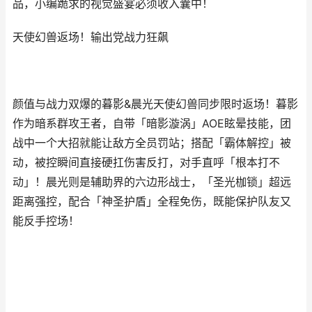
品，小编跪求的视觉盛宴必须收入囊中！
天使幻兽返场！输出党战力狂飙
颜值与战力双爆的暮影&晨光天使幻兽同步限时返场！暮影
作为暗系群攻王者，自带「暗影漩涡」AOE眩晕技能，团
战中一个大招就能让敌方全员罚站；搭配「霸体解控」被
动，被控瞬间直接硬扛伤害反打，对手直呼「根本打不
动」！晨光则是辅助界的六边形战士，「圣光枷锁」超远
距离强控，配合「神圣护盾」全程免伤，既能保护队友又
能反手控场！