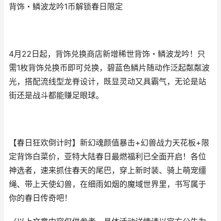
背饰・鳞波龙吟1币解锁春日限定
4月22日起，背饰兑换商店新增稀世背饰・鳞波龙吟！只
需1枚背饰兑换币即可兑换，碧蓝色鳞片随动作泛起粼粼波
光，搭配流线型龙脊设计，既显灵动又具霸气，无论是站
街还是战斗都能赚足眼球。
【春日狂欢倒计时】新幻魂颜值暴击+幻兽战力天花板+限
定背饰白菜价，亚特大陆春日最燃福利已全面开启！各位
神选者，速来抓住春天的尾巴，穿上新时装、骑上萌宠缰
绳、带上天使幻兽，在细雨如烟的魔域世界里，书写属于
你的春日传奇吧！