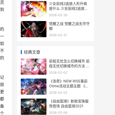
灵
少女前线2追放人形升格
是什么 少女前线2追放下
到
载
2026-03-20
觉醒之战 觉醒之战无尽守
御
的
2026-03-21
一
如
不
经典文章
的
前程无忧怎么切换城市 前
程无忧切换城市的方法 前
程无忧app怎么切换简历
2026-02-02
记
《洛奇》NEW RISE事前
就
Otime活动主题主题 《洛
奇》续集
更
2026-02-02
都
《自由篮球》新款宝珠服
备
饰登场 自由篮球2021
2026-02-06
个