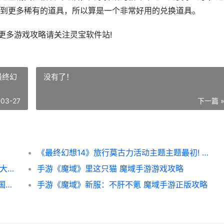
到更多稀有的道具，所以算是一个非常好用的兑换道具。
更多游戏攻略请关注灵宝软件站!
最终幻
没有了！
-03-27
下一篇 
《最终幻想14》旅行莫古力活动主题主题最初! 最终幻想14官网
地下城堡4失落小镇攻略 地下城堡4失落小镇大门开启条件
手游《魔域》里这只猫 魔域手游游戏攻略
洛克王国世界炫彩圣羽翼王怎么获得 洛克王国颜值最高的炫装
手游《魔域》新服：不肝不氪 魔域手游正版攻略