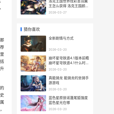
大
洛克王国世界炫彩圣羽翼
王怎么获得 洛克王国颜值
么
最高的炫装
2026-03-27
猜你喜欢
全新剧情与方式
那
荐
2026-03-20
里
崩坏星穹铁道4.1版本前瞻
括
崩坏星穹铁道4.1什么时候
上线
升
2026-03-20
真能骑龙 能骑龙的坐骑手
游游戏
的
2026-03-20
史
蓝色星原旅谣蓬尾狐强度
属
蓝色星光在哪
，
2026-03-20