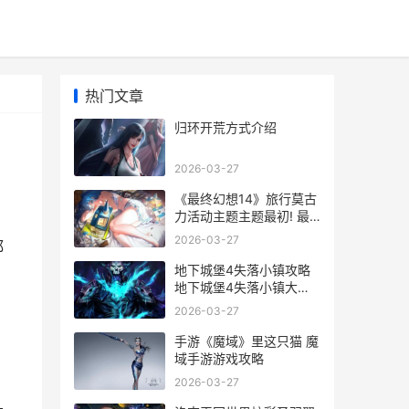
热门文章
归环开荒方式介绍
2026-03-27
《最终幻想14》旅行莫古
力活动主题主题最初! 最
终幻想14官网
2026-03-27
都
地下城堡4失落小镇攻略
地下城堡4失落小镇大门
开启条件
2026-03-27
手游《魔域》里这只猫 魔
域手游游戏攻略
2026-03-27