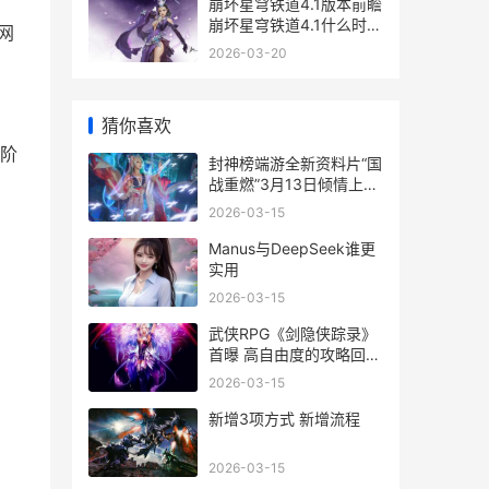
崩坏星穹铁道4.1版本前瞻
崩坏星穹铁道4.1什么时候
网
上线
2026-03-20
，
猜你喜欢
阶
封神榜端游全新资料片“国
战重燃”3月13日倾情上线
封神榜2020好玩吗
2026-03-15
Manus与DeepSeek谁更
实用
2026-03-15
武侠RPG《剑隐侠踪录》
首曝 高自由度的攻略回合
制战斗 剑隐江湖第一侠女
2026-03-15
新增3项方式 新增流程
2026-03-15