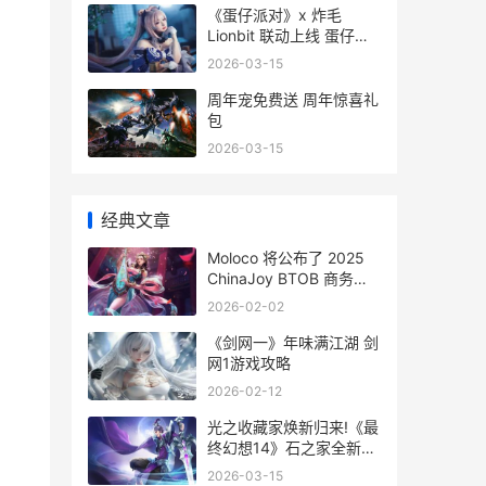
《蛋仔派对》x 炸毛
Lionbit 联动上线 蛋仔派
对新赛季
2026-03-15
周年宠免费送 周年惊喜礼
包
2026-03-15
经典文章
Moloco 将公布了 2025
ChinaJoy BTOB 商务洽
谈馆 molocle
2026-02-02
《剑网一》年味满江湖 剑
网1游戏攻略
2026-02-12
光之收藏家焕新归来!《最
终幻想14》石之家全新功
能上线! 光之收藏家网页
2026-03-15