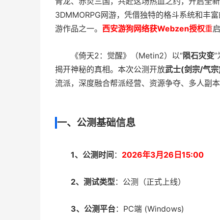
青龙、赤炎三国，共赴这场热血之约，开启全新的
3DMMORPG网游，凭借独特的格斗系统和
游作品之一。
西安游狗网络获Webzen授权
重
启
《倚天2：觉醒》（Metin2）以“
陨石灾变
揭开神秘的真相。本次公测开放
武士(剑宗/气宗
流派，深度融合帮派经营、资源争夺、多人副本
一、
公测基础信息
1、公测时间
：
2026年3月26日15:00
2、测试类型
：公测（正式上线）
3、公测平台
：PC端 (Windows)