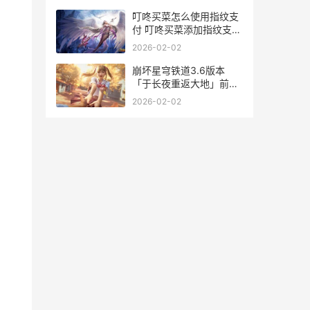
版
叮咚买菜怎么使用指纹支
付 叮咚买菜添加指纹支付
步骤 如何使用叮咚买菜
2026-02-02
app买东西?
崩坏星穹铁道3.6版本
「于长夜重返大地」前瞻
非常节目预告 崩坏星穹铁
2026-02-02
道3.6什么时候上线