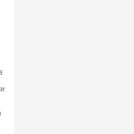
在
对
那