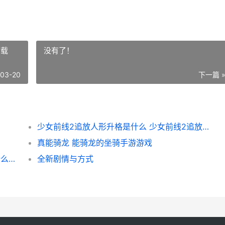
下载
没有了！
-03-20
下一篇 
少女前线2追放人形升格是什么 少女前线2追放下载
真能骑龙 能骑龙的坐骑手游游戏
崩坏星穹铁道4.1版本前瞻 崩坏星穹铁道4.1什么时候上线
全新剧情与方式