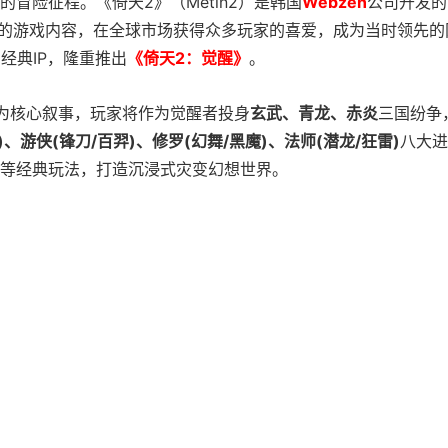
冒险征程。《倚天2》（Metin2）是韩国
Webzen
公司开发的
丰富的游戏内容，在全球市场获得众多玩家的喜爱，成为当时领先的
经典IP，隆重推出
《倚天2：觉醒》
。
”为核心叙事，玩家将作为觉醒者投身
玄武、青龙、赤炎
三国纷争
)、游侠(锋刀/百羿)、修罗(幻舞/黑魔)、法师(潜龙/狂雷)
八大进
等经典玩法，打造沉浸式灾变幻想世界。