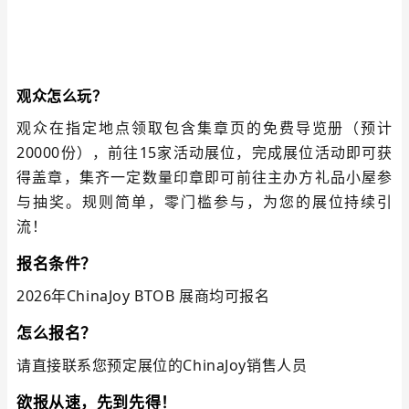
观众怎
么玩？
观众在指定地点领取包含集章页的免费导览册（预计
20000份），前往15家活动
展位
，完成
展位
活动即可获
得盖章，集齐一定数量印章即可前往主办方礼品小屋参
与抽奖。规则简单，零门槛参与，为您的
展位
持续引
流！
报名条件？
2026年ChinaJoy BTOB 展商均可报名
怎么报名？
请直接联系您预定
展位
的ChinaJoy销售人员
欲报从速，先到先得！