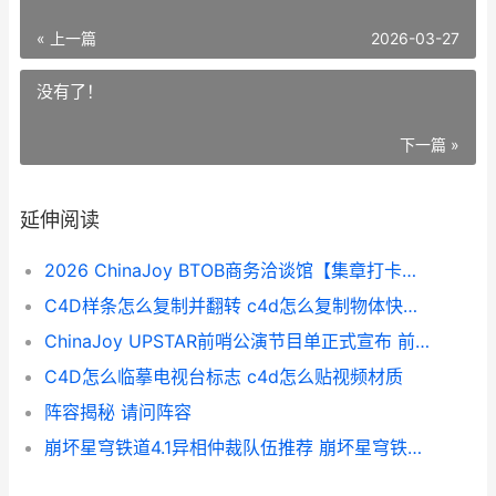
« 上一篇
2026-03-27
没有了！
下一篇 »
延伸阅读
2026 ChinaJoy BTOB商务洽谈馆【集章打卡】活动主题主题火热招商中
C4D样条怎么复制并翻转 c4d怎么复制物体快捷键
ChinaJoy UPSTAR前哨公演节目单正式宣布 前哨wl11
C4D怎么临摹电视台标志 c4d怎么贴视频材质
阵容揭秘 请问阵容
崩坏星穹铁道4.1异相仲裁队伍推荐 崩坏星穹铁道4.1版本时间