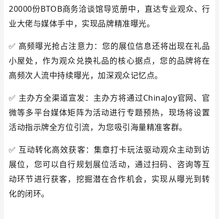
20000份
BTOB商务洽谈馆
导览册中，直达专业观众、行
业大佬与媒体手中，实现品牌精准曝光。
✅
高频曝光抢占注意力
：您的
展位
信息还将出现在礼品
小屋处，作为观众兑换礼品的核心据点，您的品牌将在
高频次人流中持续曝光，加深观众记忆点。
✅
主办方全渠道宣发
：主办方将通过ChinaJoy官网、官
微等多平台媒体矩阵为活动进行专题预热，现场将设置
活动指示牌全方位引流，为您吸引海量精准客群。
✅
互动转化高效获客
：集章打卡玩法驱动观众主动到访
展位
，您可以自行规划
展位
活动，通过扫码、咨询等互
动环节进行获客，挖掘潜在合作机会，实现从曝光到转
化的闭环。