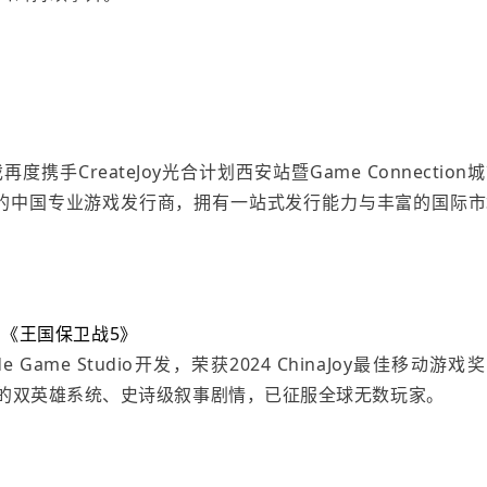
戏再度携手
CreateJoy光合计划西安站暨Game Connection
的
中国
专业游戏发行商，拥有一站式发行能力与丰富的国际市
《王国保卫战5》
Game Studio开发，荣获2024 ChinaJoy最佳移动游戏
度融合的双英雄系统、史诗级叙事剧情，已征服全球无数玩家。