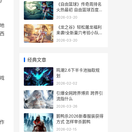
e》
《自由篮球》传奇周排名
火热最初 自由篮球百度百
科
2026-03-20
本地
《龙之谷》轻松屠龙福利
来袭!全新巢穴考验小队默
相西
契 龙之谷玩法
2026-03-20
经典文章
鸣潮2.6下半卡池抽取规
划
戏
2026-02-02
引爆全网跨界博弈 跨界引
流指什么
2026-03-26
鹅鸭杀2026新春服装获得
作
方式 怎样宰杀鹅鸭
2026-02-15