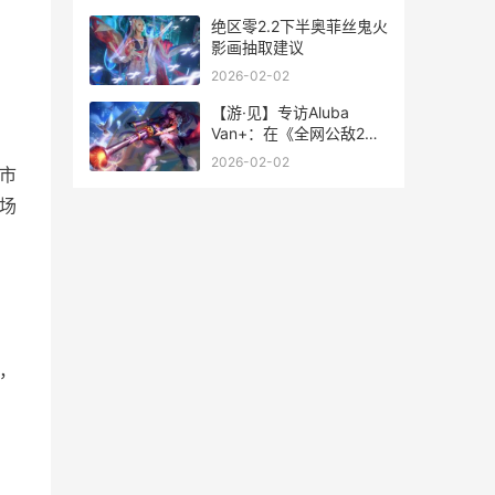
绝区零2.2下半奥菲丝鬼火
影画抽取建议
2026-02-02
【游·见】专访Aluba
Van+：在《全网公敌2新
世界》中探寻AI与真相的
2026-02-02
城市
边界
场
奖，