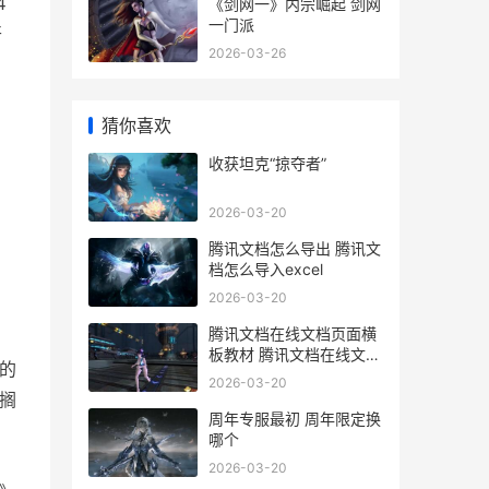
4
《剑网一》内宗崛起 剑网
一门派
开
2026-03-26
。
猜你喜欢
收获坦克“掠夺者”
2026-03-20
腾讯文档怎么导出 腾讯文
档怎么导入excel
2026-03-20
腾讯文档在线文档页面横
板教材 腾讯文档在线文档
层的
保存期多久
2026-03-20
搁
周年专服最初 周年限定换
哪个
2026-03-20