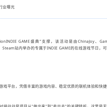
行业曝光
ctionINDIE GAME盛典”支撑，该活动是由ChinaJoy、Ga
、Steam站内举办的专属于INDIE GAME的在线游戏节日，
游戏平台，凭借丰富的游戏内容、稳定优质的联机体验和快捷
接往往是项目从"做出来"到"卖出去"的关键转折。这里是无