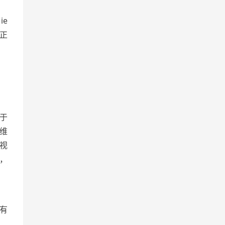
ie
正
于
I维
舒视
值，
有