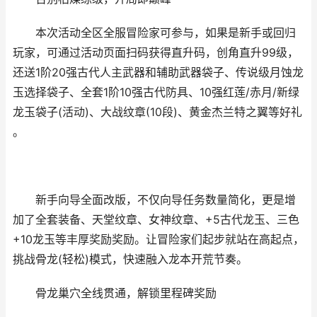
本次活动全区全服冒险家可参与，如果是新手或回归
玩家，可通过活动页面扫码获得直升码，创角直升99级，
还送1阶20强古代人主武器和辅助武器袋子、传说级月蚀龙
玉选择袋子、全套1阶10强古代防具、10强红莲/赤月/新绿
龙玉袋子(活动)、大战纹章(10段)、黄金杰兰特之翼等好礼
。
新手向导全面改版，不仅向导任务数量简化，更是增
加了全套装备、天堂纹章、女神纹章、+5古代龙玉、三色
+10龙玉等丰厚奖励奖励。让冒险家们起步就站在高起点，
挑战骨龙(轻松)模式，快速融入龙本开荒节奏。
骨龙巢穴全线贯通，解锁里程碑奖励