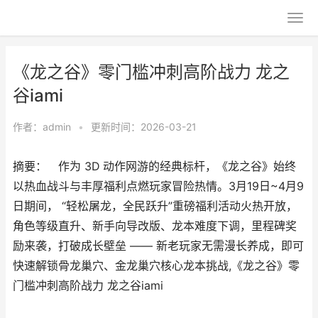
《龙之谷》零门槛冲刺高阶战力 龙之
谷iami
作者：
admin
•
更新时间：2026-03-21
摘要： 作为 3D 动作网游的经典标杆，《龙之谷》始终
以热血战斗与丰厚福利点燃玩家冒险热情。3月19日~4月9
日期间， “轻松屠龙，全民跃升”重磅福利活动火热开放，
角色等级直升、新手向导改版、龙本难度下调，里程碑奖
励来袭，打破成长壁垒 —— 新老玩家无需漫长养成，即可
快速解锁骨龙巢穴、金龙巢穴核心龙本挑战,《龙之谷》零
门槛冲刺高阶战力 龙之谷iami