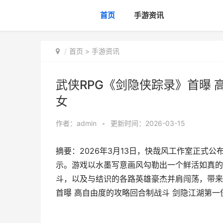
首页
手游资讯
首页
>
手游资讯
武侠RPG《剑隐侠踪录》首曝 
女
作者：
admin
•
更新时间：2026-03-15
摘要：2026年3月13日，快哉风工作室正式公
示。游戏以水墨写意画风勾勒出一个鲜活如真的
斗，以及与结识的各路英雄豪杰并肩闯荡，带来
首曝 高自由度的攻略回合制战斗 剑隐江湖第一