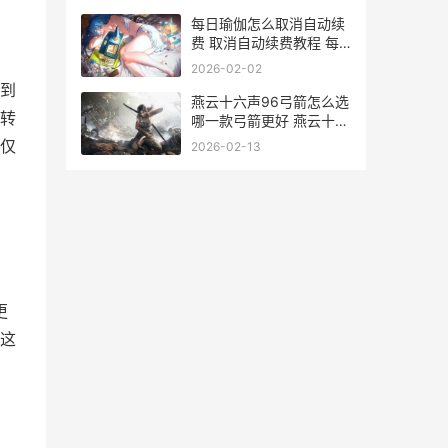
每日瑜伽怎么取消自动续
费 取消自动续费教程 每
日瑜伽如何不收费
2026-02-02
华到
燕云十六声96弓箭怎么选
转
哪一款弓箭更好 燕云十六
声96弓箭图纸在哪里
仅
2026-02-13
更
这