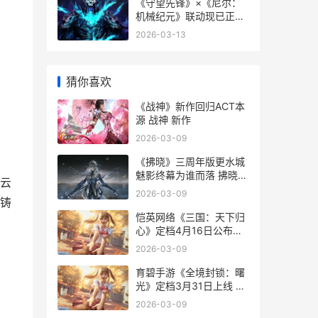
《守望先锋》×《尼尔：
机械纪元》联动现已正式
最初 “守望先锋”
2026-03-13
猜你喜欢
《战神》新作回归ACT本
源 战神 新作
2026-03-09
《拂晓》三周年版更水城
魅影终幕为谁而落 拂晓
云
gk
2026-03-09
铸
恺英网络《三国：天下归
心》定档4月16日公布测
试 凯哥讲三国
2026-03-09
育碧手游《全境封锁：曙
光》定档3月31日上线 育
碧全境封锁下载不了
2026-03-09