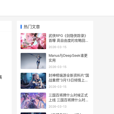
热门文章
武侠RPG《剑隐侠踪录》
首曝 高自由度的攻略回合
制战斗 剑隐江湖第一侠女
2026-03-15
Manus与DeepSeek谁更
实用
2026-03-15
封神榜端游全新资料片“国
演
战重燃”3月13日倾情上线
封神榜2020好玩吗
2026-03-15
》
三国百将牌什么时候正式
上线 三国百将牌什么时候
更新
2026-03-13