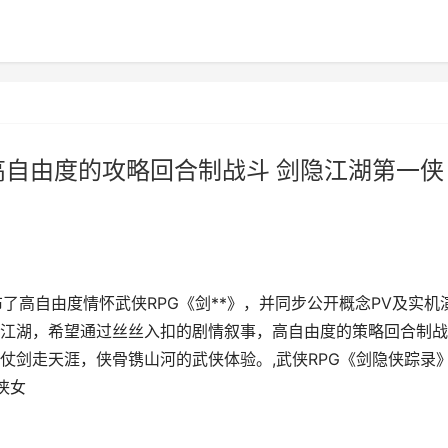
高自由度的攻略回合制战斗 剑隐江湖第一侠
布了高自由度情怀武侠RPG《剑**》，并同步公开概念PV及实机
江湖，希望通过丝丝入扣的剧情叙事，高自由度的策略回合制战
仗剑走天涯，侠骨镌山河的武侠体验。,武侠RPG《剑隐侠踪录
侠女