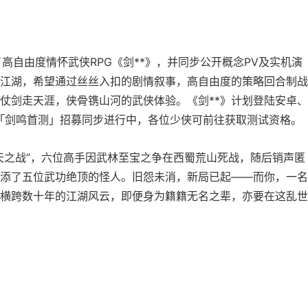
了高自由度情怀武侠RPG《剑**》，并同步公开概念PV及实机演
江湖，希望通过丝丝入扣的剧情叙事，高自由度的策略回合制战
仗剑走天涯，侠骨镌山河的武侠体验。《剑**》计划登陆安卓、
预约，「剑鸣首测」招募同步进行中，各位少侠可前往获取测试资格。
夺天之战”，六位高手因武林至宝之争在西蜀荒山死战，随后销声匿
添了五位武功绝顶的怪人。旧怨未消，新局已起——而你，一名
横跨数十年的江湖风云，即便身为籍籍无名之辈，亦要在这乱世