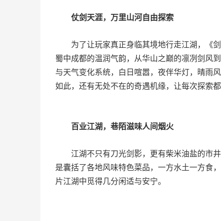
仗剑天涯，万里山河自由探索
为了让玩家真正身临其境地行走江湖，《剑
蜀中成都的温润气韵，从华山之巅的凛冽剑风到
与天气变化系统，白日喧嚣，夜伴华灯，晴雨风
如此，还有无处不在的奇遇机缘，让每次探索都
百业江湖，巷陌滋味人间烟火
江湖不只有刀光剑影，更有柴米油盐的市井
是囊括了各地风味特色菜品，一方水土一方食，
片江湖中觅得几分闲适与安宁。