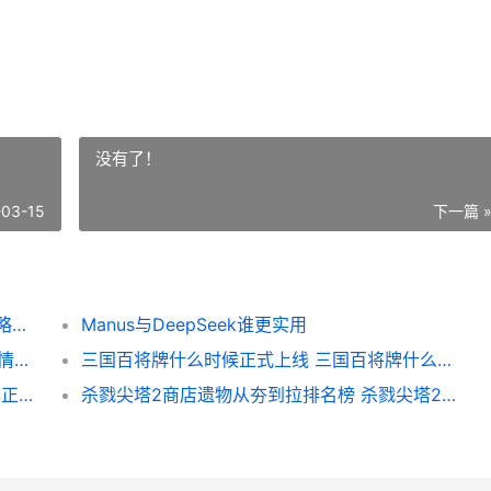
没有了！
-03-15
下一篇 
武侠RPG《剑隐侠踪录》首曝 高自由度的攻略回合制战斗 剑隐江湖第一侠女
Manus与DeepSeek谁更实用
封神榜端游全新资料片“国战重燃”3月13日倾情上线 封神榜2020好玩吗
三国百将牌什么时候正式上线 三国百将牌什么时候更新
《守望先锋》×《尼尔：机械纪元》联动现已正式最初 “守望先锋”
杀戮尖塔2商店遗物从夯到拉排名榜 杀戮尖塔2商店遗物