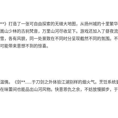
**》打造了一张可自由探索的无缝大地图，从扬州城的十里繁
嵩山少林的古刹梵音，万里山河尽收足下。游戏还加入了昼夜流
雪，各有风貌，同一处景致在不同时分呈现截然不同的氛围。不
可能带来意想不到的惊喜。
温情。《剑**……于刀剑之外体验江湖别样的烟火气。烹饪系统
在味蕾间也能品出山河风物。快意恩仇之余，不妨放慢脚步，于