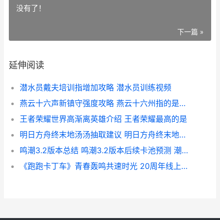
没有了！
下一篇 »
延伸阅读
潜水员戴夫培训指增加攻略 潜水员训练视频
燕云十六声新镇守强度攻略 燕云十六州指的是什么地方
王者荣耀世界高渐离英雄介绍 王者荣耀最高的是
明日方舟终末地汤汤抽取建议 明日方舟终末地官网
鸣潮3.2版本总结 鸣潮3.2版本后续卡池预测 潮鸣弦是什么技能
《跑跑卡丁车》青春轰鸣共速时光 20周年线上嘉年华最初 跑跑卡丁车官网