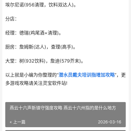
埃尔尼诺(956清理，饮料双达人)。
分店：
经理：德瑞(鸡尾酒+清理)。
厨房：詹姆斯(达人)，查理(高手)。
大堂：树(932饮料)，詹迪(579芥末)。
以上就是小编为你整理的“
潜水员戴夫培训指增加攻略
”，更
多游戏攻略请关注灵宝软件站!
燕云十六声新镇守强度攻略 燕云十六州指的是什么地方
« 上一篇
2026-03-16