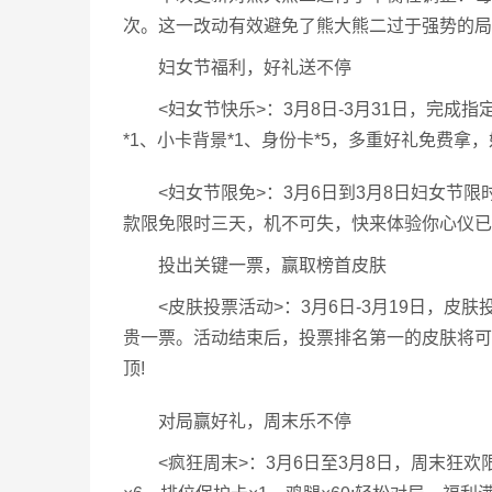
次。这一改动有效避免了熊大熊二过于强势的局
妇女节福利，好礼送不停
<妇女节快乐>：3月8日-3月31日，完成指
*1、小卡背景*1、身份卡*5，多重好礼免费拿
<妇女节限免>：3月6日到3月8日妇女节限时
款限免限时三天，机不可失，快来体验你心仪已
投出关键一票，赢取榜首皮肤
<皮肤投票活动>：3月6日-3月19日，皮肤
贵一票。活动结束后，投票排名第一的皮肤将可
顶!
对局赢好礼，周末乐不停
<疯狂周末>：3月6日至3月8日，周末狂欢