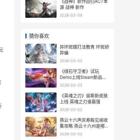
《战神》新作回归ACT本
源 战神 新作
2026-03-09
猜你喜欢
异环斑蝶打法教育 环斑娇
玩
异蝽
2026-03-02
《绿石守卫者》试玩
Demo上线Steam新品节
有
生命之石守卫战即将最初
2026-03-02
绿色守护者之弓
《英魂之刃》宙斯新皮肤
上线 英魂之刃谁最强
新
2026-03-02
燕云十六声庆寿殿见闻收
集攻略 燕云十六州是哪个
朝代
2026-03-02