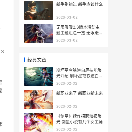
新手别错过 新手应该什么
2026-03-02
无限暖暖2.3版本活动主
情
题主题汇总一览 无限暖暖
2.3版本时间
2026-03-02
3
经典文章
崩坏星穹铁道白厄技能曝
光介绍 崩坏星穹铁道白露
的小脚丫
宝
2026-02-02
登
新职业来了 新职业新未来
2026-02-02
《剑星》续作招聘海报曝
光 剑星小说有几个女主角
币
2026-02-02