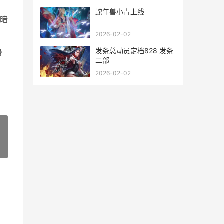
蛇年兽小青上线
暗
2026-02-02
发条总动员定档828 发条
身
二部
2026-02-02
»