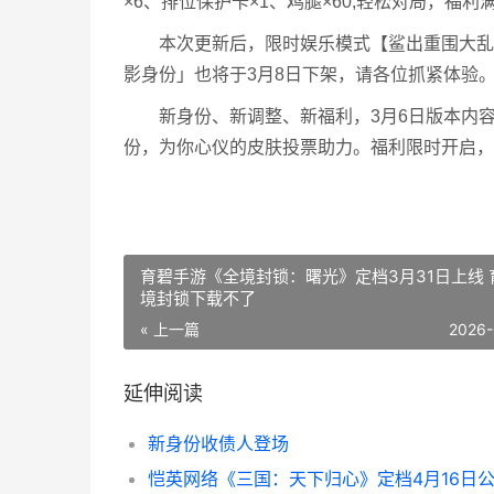
×6、排位保护卡×1、鸡腿×60;轻松对局，福利
本次更新后，限时娱乐模式【鲨出重围大乱斗
影身份」也将于3月8日下架，请各位抓紧体验
新身份、新调整、新福利，3月6日版本内容
份，为你心仪的皮肤投票助力。福利限时开启，
育碧手游《全境封锁：曙光》定档3月31日上线 
境封锁下载不了
« 上一篇
2026-
延伸阅读
新身份收债人登场