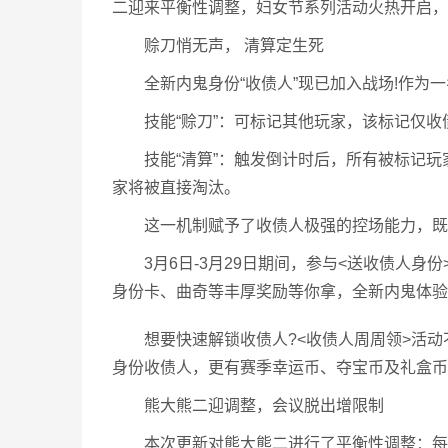
二迎来平衡性调整，妇女节系列活动火热开启，
赊刀悄无声， 清算定生死
全新内鬼身份“收债人”现已加入战场!作为一
技能“赊刀”：可标记其他玩家，该标记仅收
技能“清算”：触发倒计时后，所有被标记玩
家将被直接淘汰。
这一机制赋予了收债人极强的控场能力，既
3月6日-3月29日期间，参与<送收债人身
身份卡、曲奇等丰厚奖励等你拿，全新内鬼体验
想要快速解锁收债人?<收债人周周领>活动不容
身份收债人，更有赛季幸运币、夺宝币及礼盒币
熊大熊二迎调整，会议脱出增限制
本次更新对熊大熊二进行了平衡性调整：每局