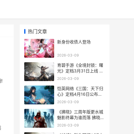
热门文章
新身份收债人登场
2026-03-09
育碧手游《全境封锁：曙
光》定档3月31日上线 育
碧全境封锁下载不了
2026-03-09
!
恺英网络《三国：天下归
心》定档4月16日公布测
试 凯哥讲三国
2026-03-09
《拂晓》三周年版更水城
魅影终幕为谁而落 拂晓
gk
2026-03-09
熊