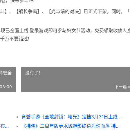
满载，快来参与吧!
】、【船长争霸】、【光与暗的对决】已正式下架。同时，「
。
现已全面上线!登录游戏即可参与妇女节活动，免费领取收债人
千万不要错过!
育碧全
没有了！
03-09
下一篇 
育碧手游《全境封锁：曙光》定档3月31日上线 育碧全境封锁下载不了
恺英网络《三国：天下归心》定档4月16日公布测试 凯哥讲三国
《拂晓》三周年版更水城魅影终幕为谁而落 拂晓gk