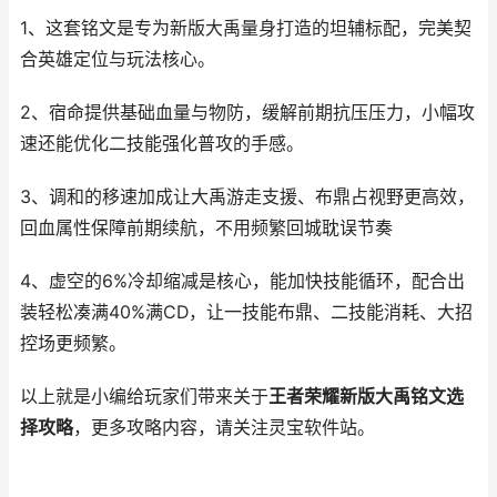
1、这套铭文是专为新版大禹量身打造的坦辅标配，完美契
合英雄定位与玩法核心。
2、宿命提供基础血量与物防，缓解前期抗压压力，小幅攻
速还能优化二技能强化普攻的手感。
3、调和的移速加成让大禹游走支援、布鼎占视野更高效，
回血属性保障前期续航，不用频繁回城耽误节奏
4、虚空的6%冷却缩减是核心，能加快技能循环，配合出
装轻松凑满40%满CD，让一技能布鼎、二技能消耗、大招
控场更频繁。
以上就是小编给玩家们带来关于
王者荣耀新版大禹铭文选
择攻略
，更多攻略内容，请关注灵宝软件站。