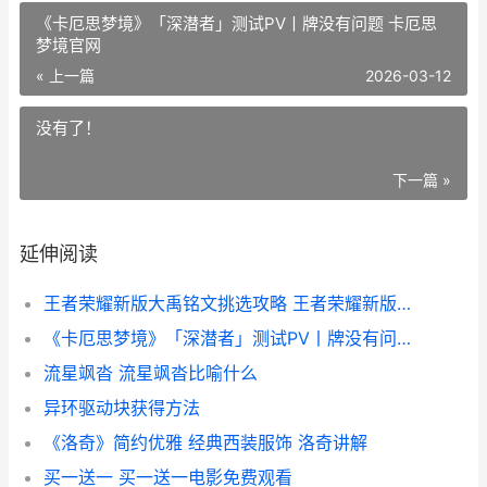
《卡厄思梦境》「深潜者」测试PV丨牌没有问题 卡厄思
梦境官网
« 上一篇
2026-03-12
没有了！
下一篇 »
延伸阅读
王者荣耀新版大禹铭文挑选攻略 王者荣耀新版大禹
《卡厄思梦境》「深潜者」测试PV丨牌没有问题 卡厄思梦境官网
流星飒沓 流星飒沓比喻什么
异环驱动块获得方法
《洛奇》简约优雅 经典西装服饰 洛奇讲解
买一送一 买一送一电影免费观看